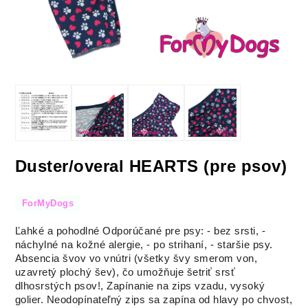
Duster/overal HEARTS (pre psov)
ForMyDogs
Ľahké a pohodlné Odporúčané pre psy: - bez srsti, -
náchylné na kožné alergie, - po strihaní, - staršie psy.
Absencia švov vo vnútri (všetky švy smerom von,
uzavretý plochý šev), čo umožňuje šetriť srsť
dlhosrstých psov!, Zapínanie na zips vzadu, vysoký
golier.
Neodopínateľný zips sa zapína od hlavy po chvost,