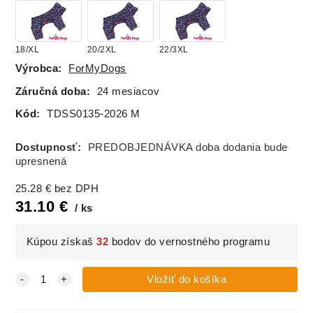
18/XL
20/2XL
22/3XL
Výrobca:
ForMyDogs
Záručná doba:
24 mesiacov
Kód:
TDSS0135-2026 M
Dostupnosť:
PREDOBJEDNÁVKA doba dodania bude
upresnená
25.28
€
bez DPH
31.10
€
ks
Kúpou získaš
32
bodov do vernostného programu