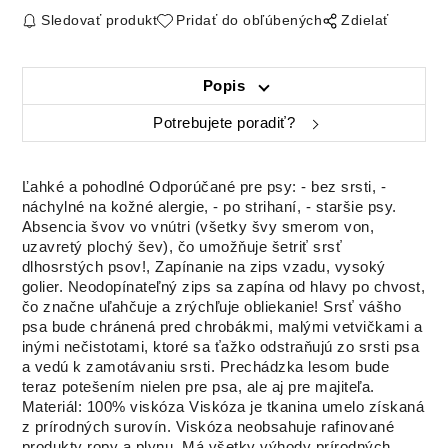
Sledovať produkt
Pridať do obľúbených
Zdielať
Popis
Potrebujete poradiť?
Ľahké a pohodlné Odporúčané pre psy: - bez srsti, -
náchylné na kožné alergie, - po strihaní, - staršie psy.
Absencia švov vo vnútri (všetky švy smerom von,
uzavretý plochý šev), čo umožňuje šetriť srsť
dlhosrstých psov!, Zapínanie na zips vzadu, vysoký
golier.
Neodopínateľný zips sa zapína od hlavy po chvost,
čo značne uľahčuje a zrýchľuje obliekanie!
Srsť vášho
psa bude chránená pred chrobákmi, malými vetvičkami a
inými nečistotami, ktoré sa ťažko odstraňujú zo srsti psa
a vedú k zamotávaniu srsti.
Prechádzka lesom bude
teraz potešením nielen pre psa, ale aj pre majiteľa.
Materiál:
100% viskóza Viskóza je tkanina umelo získaná
z prírodných surovín.
Viskóza neobsahuje rafinované
produkty ropy a plynu.
Má všetky výhody prírodných