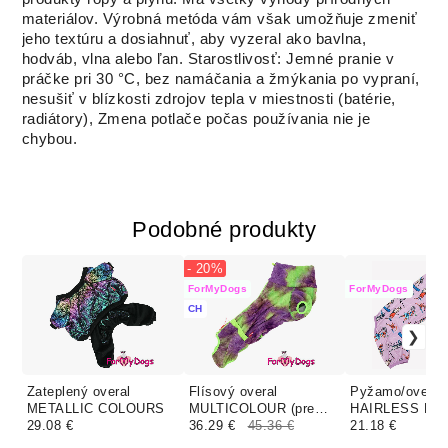
materiálov.
Výrobná metóda vám však umožňuje zmeniť
jeho textúru a dosiahnuť, aby vyzeral ako bavlna,
hodváb, vlna alebo ľan.
Starostlivosť: Jemné pranie v
práčke pri 30 °C, bez namáčania a žmýkania po vypraní,
nesušiť v blízkosti zdrojov tepla v miestnosti (batérie,
radiátory), Zmena potlače počas používania nie je
chybou.
Podobné produkty
- 20%
ForMyDogs
ForMyDogs
CH
Zateplený overal
Flísový overal
Pyžamo/overal
METALLIC COLOURS
MULTICOLOUR (pre
HAIRLESS LIL
29.08 €
psov)
36.29 €
45.36 €
21.18 €