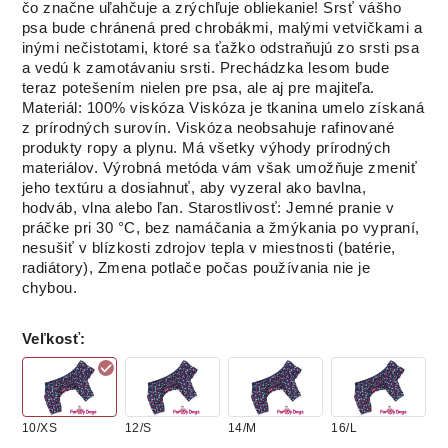
čo značne uľahčuje a zrýchľuje obliekanie!
Srsť vášho
psa bude chránená pred chrobákmi, malými vetvičkami a
inými nečistotami, ktoré sa ťažko odstraňujú zo srsti psa
a vedú k zamotávaniu srsti.
Prechádzka lesom bude
teraz potešením nielen pre psa, ale aj pre majiteľa.
Materiál:
100% viskóza Viskóza je tkanina umelo získaná
z prírodných surovín.
Viskóza neobsahuje rafinované
produkty ropy a plynu.
Má všetky výhody prírodných
materiálov.
Výrobná metóda vám však umožňuje zmeniť
jeho textúru a dosiahnuť, aby vyzeral ako bavlna,
hodváb, vlna alebo ľan.
Starostlivosť: Jemné pranie v
práčke pri 30 °C, bez namáčania a žmýkania po vypraní,
nesušiť v blízkosti zdrojov tepla v miestnosti (batérie,
radiátory), Zmena potlače počas používania nie je
chybou.
Veľkosť
:
10/XS
12/S
14/M
16/L