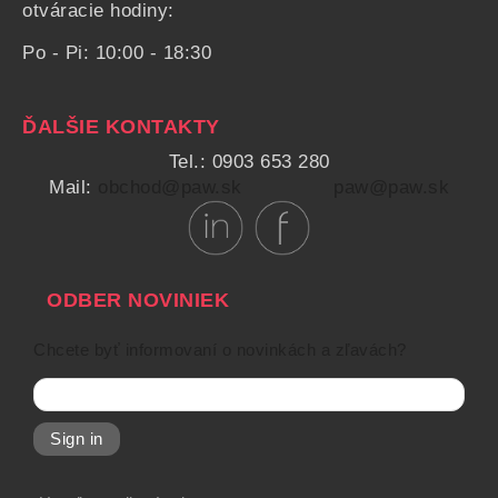
otváracie hodiny:
Po - Pi: 10:00 - 18:30
ĎALŠIE KONTAKTY
Tel.: 0903 653 280
Mail:
obchod@paw.sk
paw@paw.sk
ODBER NOVINIEK
Chcete byť informovaní o novinkách a zľavách?
Sign in