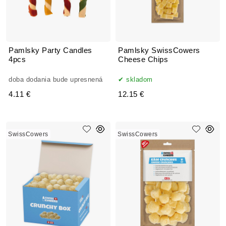
Pamlsky Party Candles
Pamlsky SwissCowers
4pcs
Cheese Chips
doba dodania bude upresnená
skladom
4.11 €
12.15 €
SwissCowers
SwissCowers