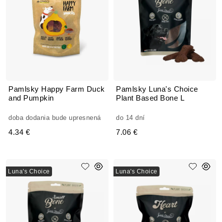
Pamlsky Happy Farm Duck
Pamlsky Luna's Choice
and Pumpkin
Plant Based Bone L
doba dodania bude upresnená
do 14 dní
4.34 €
7.06 €
Luna's Choice
Luna's Choice