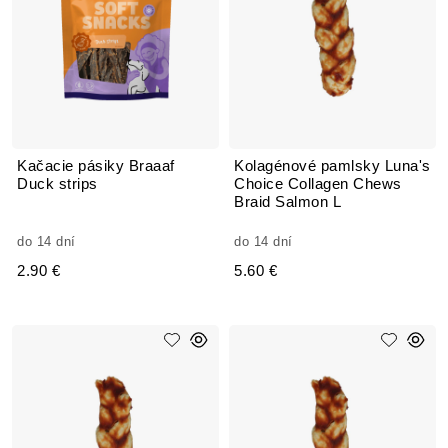
Kačacie pásiky Braaaf
Kolagénové pamlsky Luna's
Duck strips
Choice Collagen Chews
Braid Salmon L
do 14 dní
do 14 dní
2.90 €
5.60 €