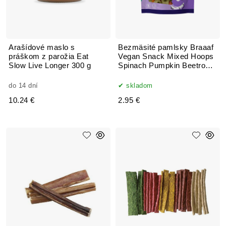
Arašídové maslo s
Bezmäsité pamlsky Braaaf
práškom z parožia Eat
Vegan Snack Mixed Hoops
Slow Live Longer 300 g
Spinach Pumpkin Beetroot -
1 cm
do 14 dní
skladom
10.24 €
2.95 €