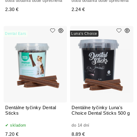
doba dodania bude upresnená
doba dodania bude upresnená
2.30 €
2.24 €
Dental Ears
Luna's Choice
Dentálne tyčinky Dental
Dentálne tyčinky Luna's
Sticks
Choice Dental Sticks 500 g
skladom
do 14 dní
7.20 €
8.89 €