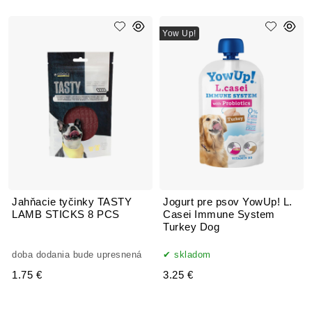
Yow Up!
Jahňacie tyčinky TASTY
Jogurt pre psov YowUp! L.
LAMB STICKS 8 PCS
Casei Immune System
Turkey Dog
doba dodania bude upresnená
skladom
1.75 €
3.25 €