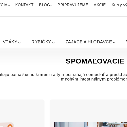
KCIA
KONTAKT
BLOG
PRIPRAVUJEME
AKCIE
Kurzy vý
VTÁKY
RYBIČKY
ZAJACE A HLODAVCE
SPOMAĽOVACIE
áhajú pomalšiemu kŕmeniu a tým pomáhajú obmedziť a predchá
mnohým intestinálnym problém