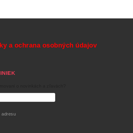
y a ochrana osobných údajov
NIEK
rmovaní o novinkách a zľavách?
 adresu