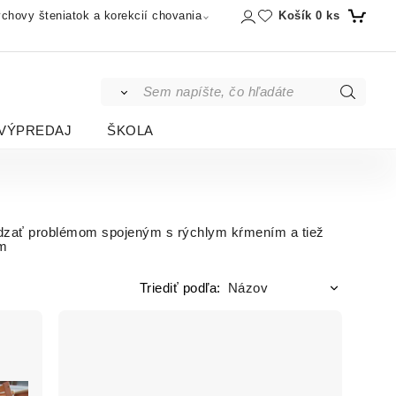
Košík
0
ks
chovy šteniatok a korekcií chovania
VÝPREDAJ
ŠKOLA
dzať problémom spojeným s rýchlym kŕmením a tiež
om
Triediť podľa: