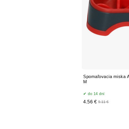
Spomaľovacia miska 
M
do 14 dní
4.56 €
9.11 €