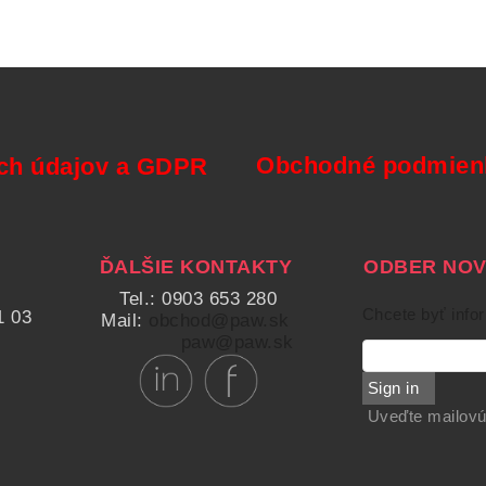
Obchodné podmienk
ch údajov a GDPR
ĎALŠIE KONTAKTY
ODBER NOVI
Tel.: 0903 653 280
Chcete byť info
1 03
Mail:
obchod@paw.sk
paw@paw.sk
Sign in
Uveďte mailovú