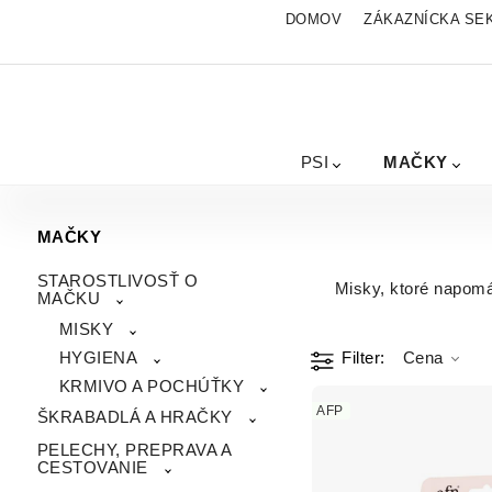
DOMOV
ZÁKAZNÍCKA SE
PSI
MAČKY
MAČKY
STAROSTLIVOSŤ O
Misky, ktoré napom
MAČKU
MISKY
Filter
Cena
HYGIENA
KRMIVO A POCHÚŤKY
AFP
ŠKRABADLÁ A HRAČKY
PELECHY, PREPRAVA A
CESTOVANIE