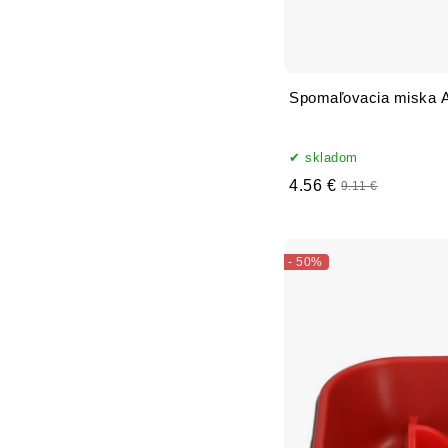
Spomaľovacia miska 
skladom
4.56 €
9.11 €
- 50%