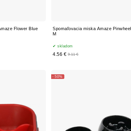
Amaze Flower Blue
Spomaľovacia miska Amaze Pinwheel
M
skladom
4.56 €
9.11 €
- 50%