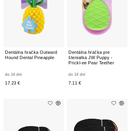
Dentálna hračka Outward
Dentálna hračka pre
Hound Dental Pineapple
šteniatka JW Puppy -
Prickl-ee Pear Teether
do 14 dní
do 14 dní
17.23 €
7.11 €