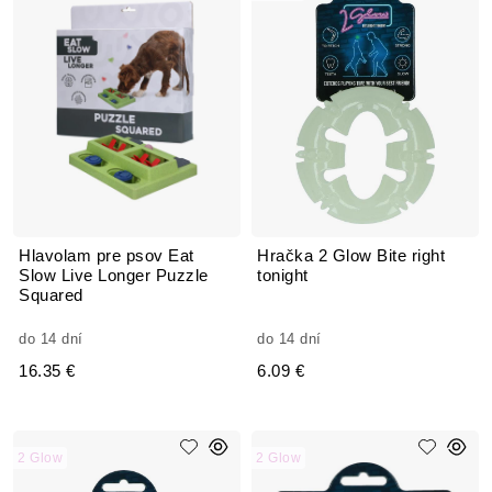
Hlavolam pre psov Eat
Hračka 2 Glow Bite right
Slow Live Longer Puzzle
tonight
Squared
do 14 dní
do 14 dní
16.35 €
6.09 €
2 Glow
2 Glow