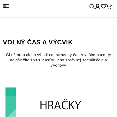
0
VOĽNÝ ČAS A VÝCVIK
Či už hrou alebo výcvikom strávený čas s vašim psom je
najdôležitejšou súčasťou jeho správnej socializácie a
výchovy