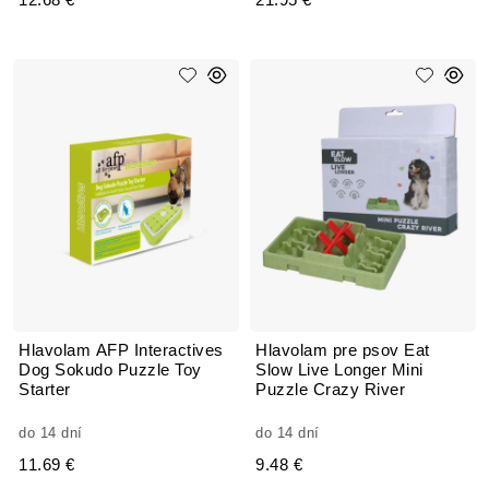
12.68 €
21.95 €
Hlavolam AFP Interactives
Hlavolam pre psov Eat
Dog Sokudo Puzzle Toy
Slow Live Longer Mini
Starter
Puzzle Crazy River
do 14 dní
do 14 dní
11.69 €
9.48 €