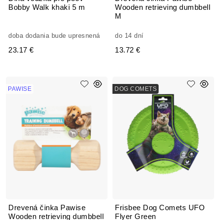
Bobby Walk khaki 5 m
Wooden retrieving dumbbell
M
doba dodania bude upresnená
do 14 dní
23.17 €
13.72 €
PAWISE
DOG COMETS
Drevená činka Pawise
Frisbee Dog Comets UFO
Wooden retrieving dumbbell
Flyer Green