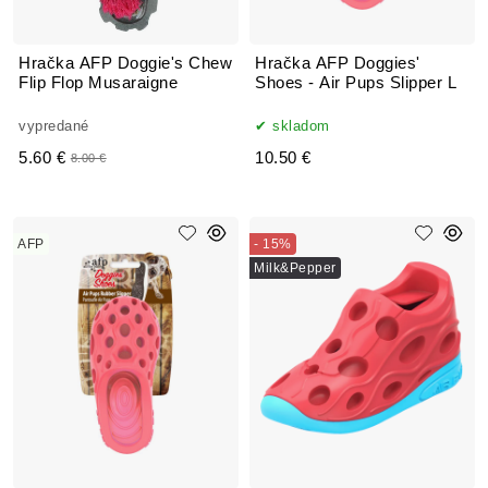
Hračka AFP Doggie's Chew
Hračka AFP Doggies'
Flip Flop Musaraigne
Shoes - Air Pups Slipper L
vypredané
skladom
5.60 €
10.50 €
8.00 €
AFP
- 15%
Milk&Pepper