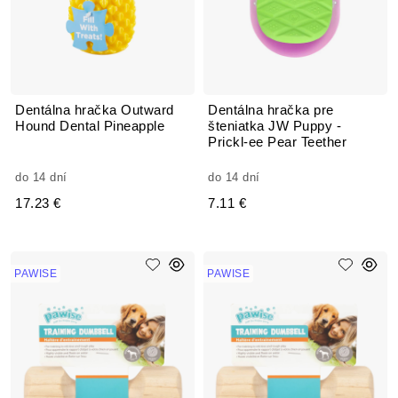
Dentálna hračka Outward
Dentálna hračka pre
Hound Dental Pineapple
šteniatka JW Puppy -
Prickl-ee Pear Teether
do 14 dní
do 14 dní
17.23 €
7.11 €
PAWISE
PAWISE