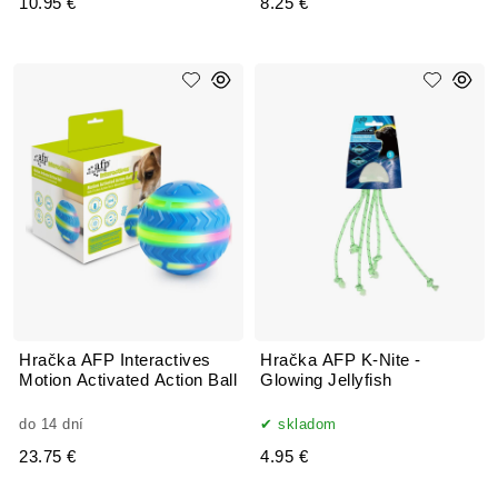
10.95 €
8.25 €
Hračka AFP Interactives
Hračka AFP K-Nite -
Motion Activated Action Ball
Glowing Jellyfish
do 14 dní
skladom
23.75 €
4.95 €