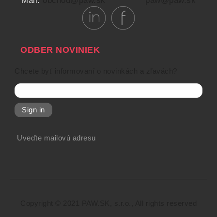
Mail:
obchod@paw.sk
paw@paw.sk
ODBER NOVINIEK
Chcete byť informovaní o novinkách a zľavách?
Sign in
Uveďte mailovú adresu
Copyright © 2021 PAW.SK, s.r.o., All rights reserved