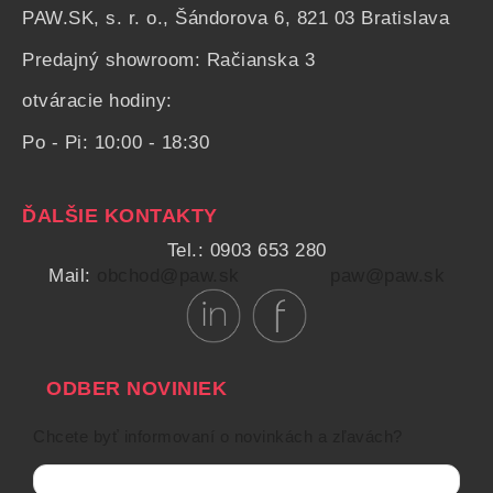
PAW.SK, s. r. o., Šándorova 6, 821 03 Bratislava
Predajný showroom: Račianska 3
otváracie hodiny:
Po - Pi: 10:00 - 18:30
ĎALŠIE KONTAKTY
Tel.: 0903 653 280
Mail:
obchod@paw.sk
paw@paw.sk
ODBER NOVINIEK
Chcete byť informovaní o novinkách a zľavách?