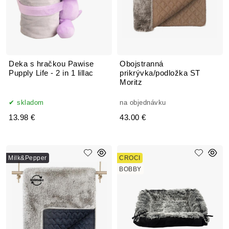
Deka s hračkou Pawise
Obojstranná
Pupply Life - 2 in 1 lillac
prikrývka/podložka ST
Moritz
skladom
na objednávku
13.98 €
43.00 €
Milk&Pepper
CROCI
BOBBY