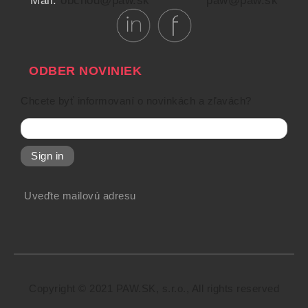
Mail:
obchod@paw.sk
paw@paw.sk
ODBER NOVINIEK
Chcete byť informovaní o novinkách a zľavách?
Sign in
Uveďte mailovú adresu
Copyright © 2021 PAW.SK, s.r.o., All rights reserved