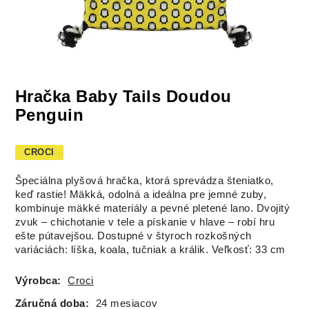
Hračka Baby Tails Doudou
Penguin
CROCI
Špeciálna plyšová hračka, ktorá sprevádza šteniatko,
keď rastie! Mäkká, odolná a ideálna pre jemné zuby,
kombinuje mäkké materiály a pevné pletené lano. Dvojitý
zvuk – chichotanie v tele a pískanie v hlave – robí hru
ešte pútavejšou. Dostupné v štyroch rozkošných
variáciách: líška, koala, tučniak a králik. Veľkosť: 33 cm
Výrobca:
Croci
Záručná doba:
24 mesiacov