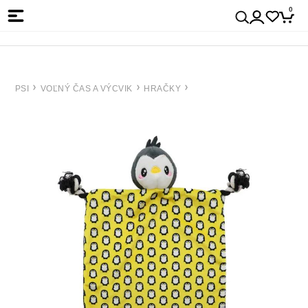
0
PSI
VOĽNÝ ČAS A VÝCVIK
HRAČKY