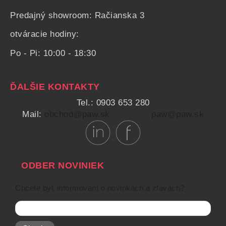
Predajný showroom: Račianska 3
otváracie hodiny:
Po - Pi: 10:00 - 18:30
ĎALŠIE KONTAKTY
Tel.: 0903 653 280
Mail:
obchod@paw.sk
paw@paw.sk
ODBER NOVINIEK
Chcete byť informovaní o novinkách a zľavách?