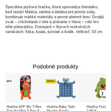
Špeciálna plyšová hračka, ktorá sprevádza šteniatko,
keď rastie! Mäkká, odolná a ideálna pre jemné zuby,
kombinuje mäkké materiály a pevné pletené lano. Dvojitý
zvuk – chichotanie v tele a pískanie v hlave – robí hru
ešte pútavejšou. Dostupné v štyroch rozkošných
variáciách: líška, koala, tučniak a králik. Veľkosť: 33 cm
Podobné produkty
AFP
CROCI
Hračka AFP My T-Rex
Hračka Baby Tails
Hračka Fuzzle 
Tim the Mini T-Rex S
Doudou Koala
7.80 €