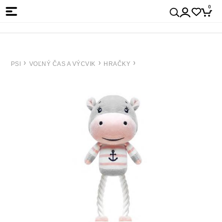
0
PSI
VOĽNÝ ČAS A VÝCVIK
HRAČKY