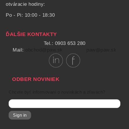
otváracie hodiny:
Po - Pi: 10:00 - 18:30
ĎALŠIE KONTAKTY
Tel.: 0903 653 280
Mail:
obchod@paw.sk
paw@paw.sk
ODBER NOVINIEK
Chcete byť informovaní o novinkách a zľavách?
Sign in