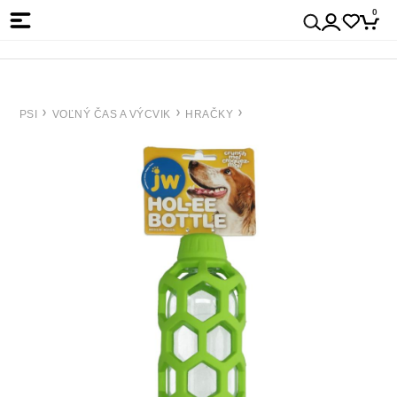
0
PSI
VOĽNÝ ČAS A VÝCVIK
HRAČKY