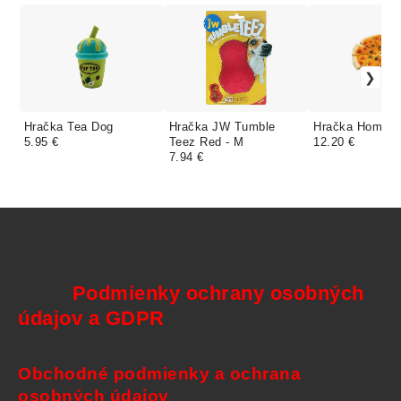
Hračka Tea Dog
Hračka JW Tumble
Hračka Homy P
5.95 €
Teez Red - M
12.20 €
7.94 €
Podmienky ochrany osobných
údajov a GDPR
Obchodné podmienky a ochrana
osobných údajov