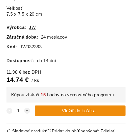
Veľkosť
7,5 x 7,5 x 20 cm
Výrobca:
JW
Záručná doba:
24 mesiacov
Kód:
JW032363
Dostupnosť:
do 14 dní
11.98
€
bez DPH
14.74
€
ks
Kúpou získaš
15
bodov do vernostného programu
Sledovať produkt
Pridať do obľúbených
Zdielať