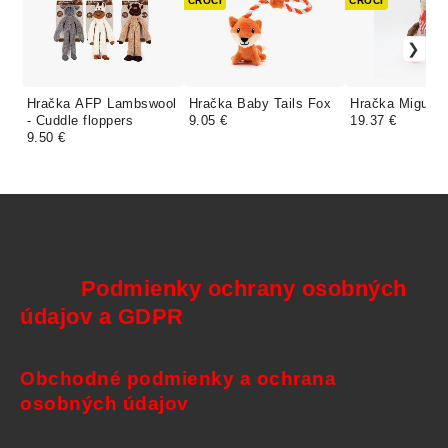
CROCI
CROCI
Hračka AFP Lambswool
Hračka Baby Tails Fox
Hračka Miguel 
- Cuddle floppers
9.05 €
19.37 €
9.50 €
Podmienky ochrany osobných
údajov a GDPR
Obchodné podmienky a ochrana
osobných údajov