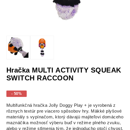
Hračka MULTI ACTIVITY SQUEAK
SWITCH RACCOON
- 50%
Multifunkčná hračka Jolly Doggy Play + je vyrobená z
rôznych textúr pre viacero spôsobov hry. Mäkké plyšové
materiály s vypínačom, ktorý dávajú majiteľovi domáceho
maznáčika možnosť výberu buď v režime plného zvuku,
alebo v režime stlmenia tým, že jednoducho otočí chvost.