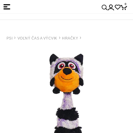
0
PSI
VOĽNÝ ČAS A VÝCVIK
HRAČKY