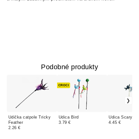
Podobné produkty
CROCI
Udička catpole Tricky
Udica Bird
Udica Scary In
Feather
3.79 €
4.45 €
2.26 €