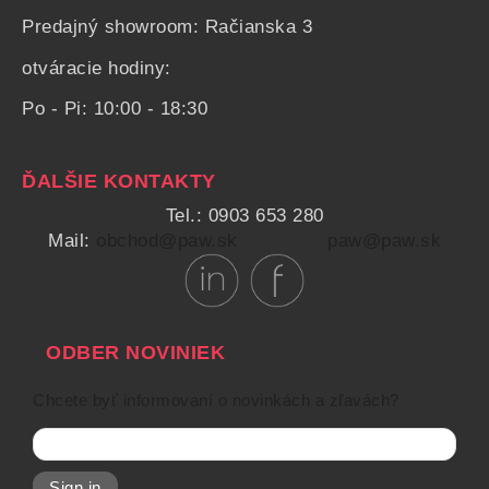
Predajný showroom: Račianska 3
otváracie hodiny:
Po - Pi: 10:00 - 18:30
ĎALŠIE KONTAKTY
Tel.: 0903 653 280
Mail:
obchod@paw.sk
paw@paw.sk
ODBER NOVINIEK
Chcete byť informovaní o novinkách a zľavách?
Sign in