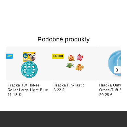
Podobné produkty
JW
CROCI
Hračka JW Hol-ee
Hračka Fin-Tastic
Hračka Outwar
Roller Large Light Blue
6.22 €
Orbee-Tuff Sno
11.13 €
Blue
20.28 €