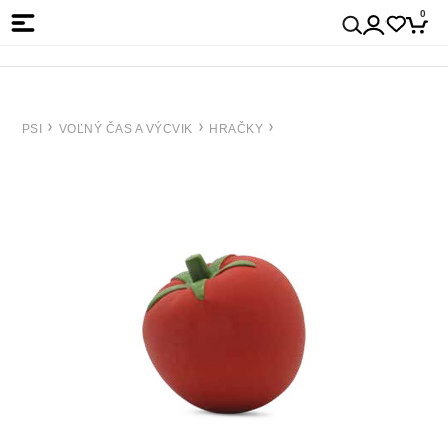
0
PSI
VOĽNÝ ČAS A VÝCVIK
HRAČKY