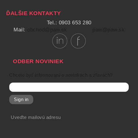
ĎALŠIE KONTAKTY
Tel.: 0903 653 280
Mail:
obchod@paw.sk
paw@paw.sk
ODBER NOVINIEK
Chcete byť informovaní o novinkách a zľavách?
Sign in
Uveďte mailovú adresu