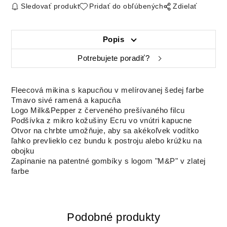
Sledovať produkt
Pridať do obľúbených
Zdielať
Popis
Potrebujete poradiť?
Fleecová mikina s kapucňou v melírovanej šedej farbe
Tmavo sivé ramená a kapucňa
Logo Milk&Pepper z červeného prešívaného filcu
Podšívka z mikro kožušiny Ecru vo vnútri kapucne
Otvor na chrbte umožňuje, aby sa akékoľvek vodítko
ľahko prevlieklo cez bundu k postroju alebo krúžku na
obojku
Zapínanie na patentné gombíky s logom "M&P" v zlatej
farbe
Podobné produkty