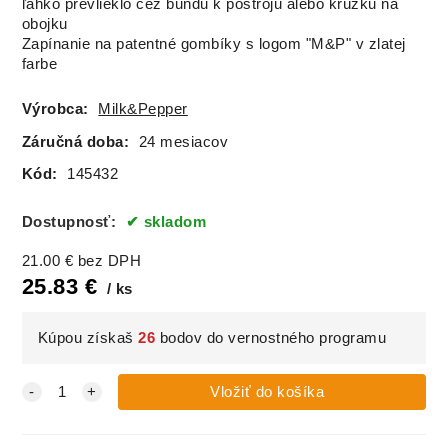
ľahko prevlieklo cez bundu k postroju alebo krúžku na
obojku
Zapínanie na patentné gombíky s logom "M&P" v zlatej
farbe
Výrobca:
Milk&Pepper
Záručná doba:
24 mesiacov
Kód:
145432
Dostupnosť:
skladom
21.00
€
bez DPH
25.83
€
ks
Kúpou získaš
26
bodov do vernostného programu