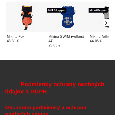
Milk&Pepper
Milk&Pepper
Mikina Fox
Mikina SWIM (veľkosť
Mikina Arthus
43.31 €
44)
44.08 €
25.83 €
Podmienky ochrany osobných
údajov a GDPR
Obchodné podmienky a ochrana
osobných údajov