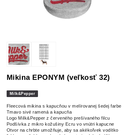
Mikina EPONYM (veľkosť 32)
Milk&Pepper
Fleecová mikina s kapucňou v melírovanej šedej farbe
Tmavo sivé ramená a kapucňa
Logo Milk&Pepper z červeného prešívaného filcu
Podšívka z mikro kožušiny Ecru vo vnútri kapucne
Otvor na chrbte umožňuje, aby sa akékoľvek vodítko