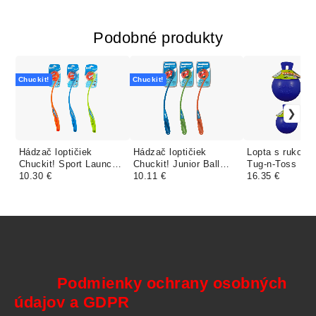
Podobné produkty
Chuckit!
Chuckit!
Hádzač loptičiek
Hádzač loptičiek
Lopta s rukoväť
Chuckit! Sport Launcher
Chuckit! Junior Ball
Tug-n-Toss Blu
M - 45 cm
10.30 €
Launcher
10.11 €
16.35 €
Podmienky ochrany osobných
údajov a GDPR