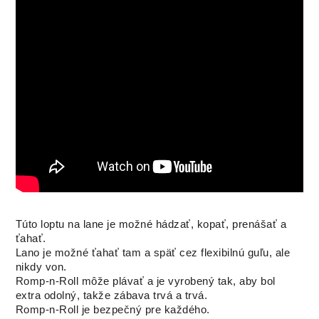
Túto loptu na lane je možné hádzať, kopať, prenášať a
ťahať.
Lano je možné ťahať tam a späť cez flexibilnú guľu, ale
nikdy von.
Romp-n-Roll môže plávať a je vyrobený tak, aby bol
extra odolný, takže zábava trvá a trvá.
Romp-n-Roll je bezpečný pre každého.