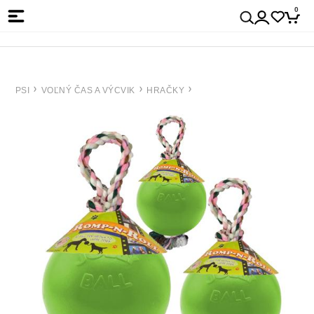
0
PSI
VOĽNÝ ČAS A VÝCVIK
HRAČKY