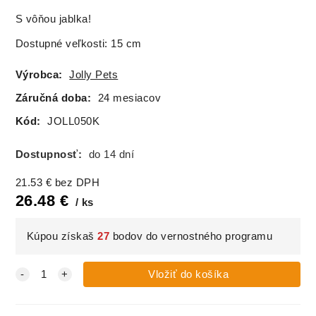
S vôňou jablka!
Dostupné veľkosti: 15 cm
Výrobca:
Jolly Pets
Záručná doba:
24 mesiacov
Kód:
JOLL050K
Dostupnosť:
do 14 dní
21.53
€
bez DPH
26.48
€
ks
Kúpou získaš
27
bodov do vernostného programu