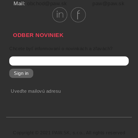
Mail:
obchod@paw.sk
paw@paw.sk
ODBER NOVINIEK
Chcete byť informovaní o novinkách a zľavách?
Sign in
Uveďte mailovú adresu
Copyright © 2021 PAW.SK, s.r.o., All rights reserved