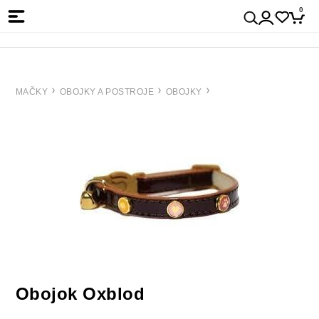
0
MAČKY
OBOJKY A POSTROJE
OBOJKY
Obojok Oxblod