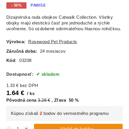
- 50%
PAWISE
Dizajnérska rada obojkov Catwalk Collection. Všetky
obojky majú elestickú časť pre jednoduché a rýchle
uvoľnenie. Sú ozdobené odnímateľnou hlasnou rolničkou.
Výrobca:
Rosewood Pet Products
Záručná doba:
24 mesiacov
Kód:
03208
Dostupnosť:
skladom
1.33
€
bez DPH
1.64
€
ks
Pôvodná cena
3.28
€
Zľava
50
%
Kúpou získaš
2
bodov do vernostného programu