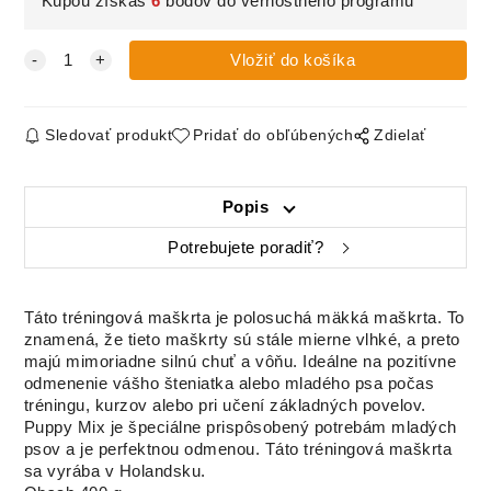
Kúpou získaš
6
bodov do vernostného programu
Sledovať produkt
Pridať do obľúbených
Zdielať
Popis
Potrebujete poradiť?
Táto tréningová maškrta je polosuchá mäkká maškrta. To
znamená, že tieto maškrty sú stále mierne vlhké, a preto
majú mimoriadne silnú chuť a vôňu. Ideálne na pozitívne
odmenenie vášho šteniatka alebo mladého psa počas
tréningu, kurzov alebo pri učení základných povelov.
Puppy Mix je špeciálne prispôsobený potrebám mladých
psov a je perfektnou odmenou. Táto tréningová maškrta
sa vyrába v Holandsku.