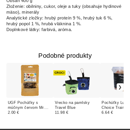
Obsah 400 g
Zloženie: obilniny, cukor, oleje a tuky (obsahuje hydinové
mäso), minerály
Analytické zložky: hrubý proteín 9 %, hrubý tuk 6 %,
hrubý popol 1 %, hrubá vláknina 1 %.
Doplnkové látky: farbivá, aróma.
Podobné produkty
CROCI
UGF Pochúťky s
Vrecko na pamlsky
Pochúťky Luna'
múčnym červom Mr.
Travel Blue
Choice Trainer
Haff jahňacie a šípky
2.00 €
11.98 €
Hearts
6.64 €
100 g