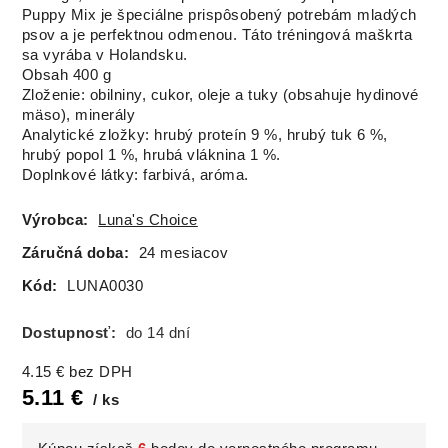
Puppy Mix je špeciálne prispôsobený potrebám mladých
psov a je perfektnou odmenou. Táto tréningová maškrta
sa vyrába v Holandsku.
Obsah 400 g
Zloženie: obilniny, cukor, oleje a tuky (obsahuje hydinové
mäso), minerály
Analytické zložky: hrubý proteín 9 %, hrubý tuk 6 %,
hrubý popol 1 %, hrubá vláknina 1 %.
Doplnkové látky: farbivá, aróma.
Výrobca:
Luna's Choice
Záručná doba:
24 mesiacov
Kód:
LUNA0030
Dostupnosť:
do 14 dní
4.15
€
bez DPH
5.11
€
ks