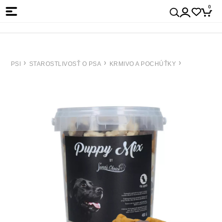
0
PSI
STAROSTLIVOSŤ O PSA
KRMIVO A POCHÚŤKY