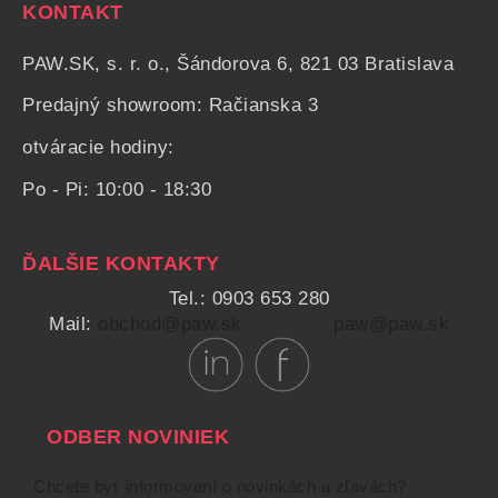
KONTAKT
PAW.SK, s. r. o., Šándorova 6, 821 03 Bratislava
Predajný showroom: Račianska 3
otváracie hodiny:
Po - Pi: 10:00 - 18:30
ĎALŠIE KONTAKTY
Tel.: 0903 653 280
Mail:
obchod@paw.sk
paw@paw.sk
ODBER NOVINIEK
Chcete byť informovaní o novinkách a zľavách?