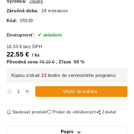
Výrobca:
Joules
Záručná doba:
24 mesiacov
Kód:
05539
Dostupnosť:
skladom
18.33
€
bez DPH
22.55
€
ks
Pôvodná cena
45.10
€
Zľava
50
%
Kúpou získaš
23
bodov do vernostného programu
Sledovať produkt
Pridať do obľúbených
Zdielať
Popis