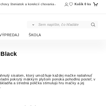
Košík
0
ks
chovy šteniatok a korekcií chovania
VÝPREDAJ
ŠKOLA
 Black
ahnutý sisalom, ktorý umožňuje každej mačke natiahnuť
kladni pokrytý mäkkým plyšom ponúka pohodlnú posteľ, v
ákladňa a stredná polička stimulujú hru mačky a jej
.