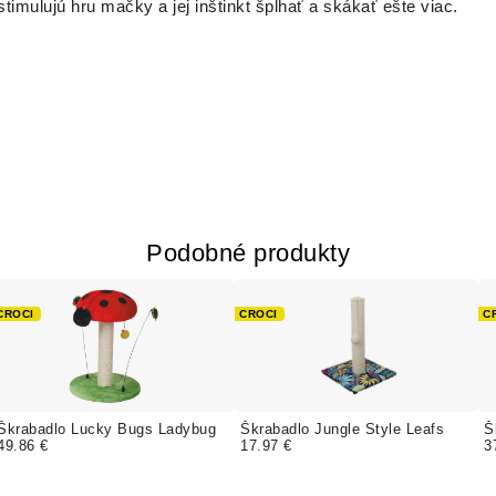
timulujú hru mačky a jej inštinkt šplhať a skákať ešte viac.
Podobné produkty
CROCI
CROCI
C
Škrabadlo Lucky Bugs Ladybug
Škrabadlo Jungle Style Leafs
Š
49.86 €
17.97 €
3