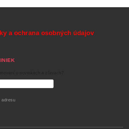
y a ochrana osobných údajov
NIEK
rmovaní o novinkách a zľavách?
 adresu