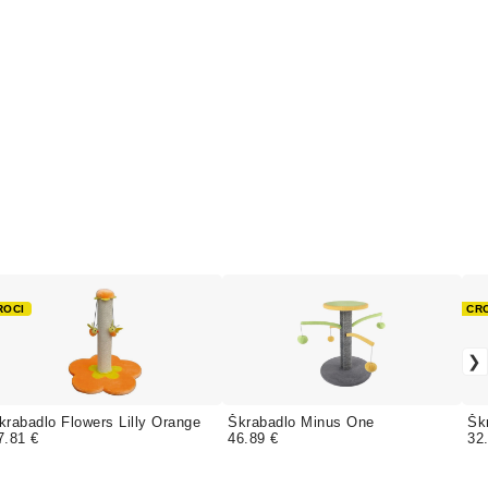
ROCI
CR
krabadlo Flowers Lilly Orange
Škrabadlo Minus One
Šk
7.81 €
46.89 €
32