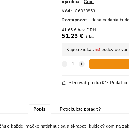
Výrobca:
Croci
Kód:
C6020853
Dostupnosť:
doba dodania bud
41.65
€
bez DPH
51.23
€
ks
Kúpou získaš
52
bodov do ver
Sledovať produkt
Pridať d
Popis
Potrebujete poradiť?
žňuje každej mačke natiahnuť sa a škrabať; kubický dom na zá