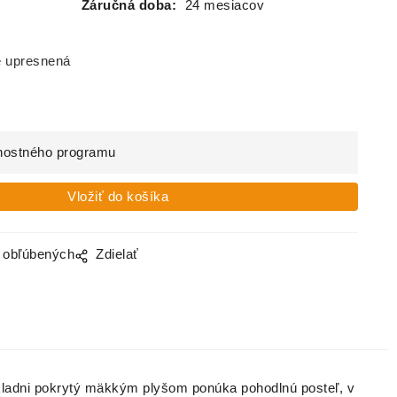
Záručná doba:
24 mesiacov
e upresnená
nostného programu
o obľúbených
Zdielať
kladni pokrytý mäkkým plyšom ponúka pohodlnú posteľ, v