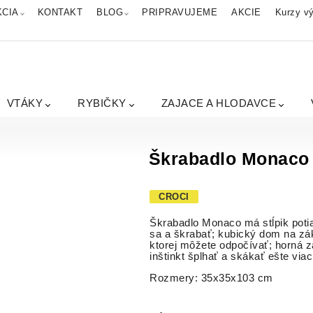
KCIA
KONTAKT
BLOG
PRIPRAVUJEME
AKCIE
Kurzy vý
VTÁKY
RYBIČKY
ZAJACE A HLODAVCE
Škrabadlo Monaco
CROCI
Škrabadlo Monaco má stĺpik poti
sa a škrabať; kubický dom na zá
ktorej môžete odpočívať; horná z
inštinkt šplhať a skákať ešte viac
Rozmery: 35x35x103 cm