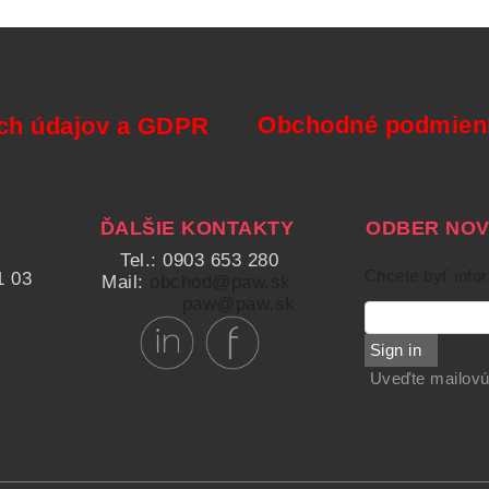
Obchodné podmienk
ch údajov a GDPR
ĎALŠIE KONTAKTY
ODBER NOVI
Tel.: 0903 653 280
Chcete byť info
1 03
Mail:
obchod@paw.sk
paw@paw.sk
Sign in
Uveďte mailovú