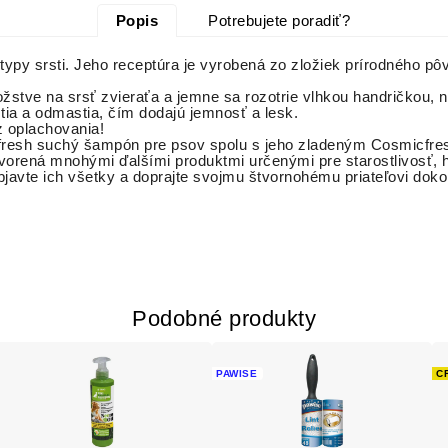
Popis
Potrebujete poradiť?
py srsti. Jeho receptúra ​​je vyrobená zo zložiek prírodného pô
stve na srsť zvieraťa a jemne sa rozotrie vlhkou handričkou, ni
tia a odmastia, čím dodajú jemnosť a lesk.
z oplachovania!
fresh suchý šampón pre psov spolu s jeho zladeným Cosmicfres
e tvorená mnohými ďalšími produktmi určenými pre starostlivosť
vte ich všetky a doprajte svojmu štvornohému priateľovi dokon
Podobné produkty
PAWISE
C