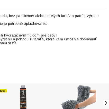
vodu, bez parabénov alebo umelých farbív a patrí k výrobe
e je potrebné oplachovanie.
h hydratačným fluidom pre psov!
, hygienu a pohodu zvieraťa, ktoré vám umožnia dosiahnuť
alú srsť!
ROCI