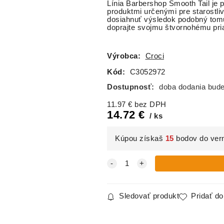
Línia Barbershop Smooth Tail je p
produktmi určenými pre starostli
dosiahnuť výsledok podobný tom
doprajte svojmu štvornohému pria
Výrobca:
Croci
Kód:
C3052972
Dostupnosť:
doba dodania bud
11.97
€
bez DPH
14.72
€
ks
Kúpou získaš
15
bodov do ver
Sledovať produkt
Pridať d