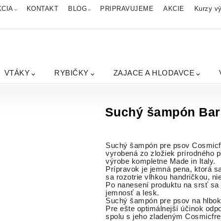
KCIA
KONTAKT
BLOG
PRIPRAVUJEME
AKCIE
Kurzy vý
VTÁKY
RYBIČKY
ZAJACE A HLODAVCE
Suchý šampón Bar
Suchý šampón pre psov Cosmicfresh
vyrobená zo zložiek prírodného p
výrobe kompletne Made in Italy.
Prípravok je jemná pena, ktorá 
sa rozotrie vlhkou handričkou, ni
Po nanesení produktu na srsť sa 
jemnosť a lesk.
Suchý šampón pre psov na hlboké,
Pre ešte optimálnejší účinok o
spolu s jeho zladeným Cosmicfre