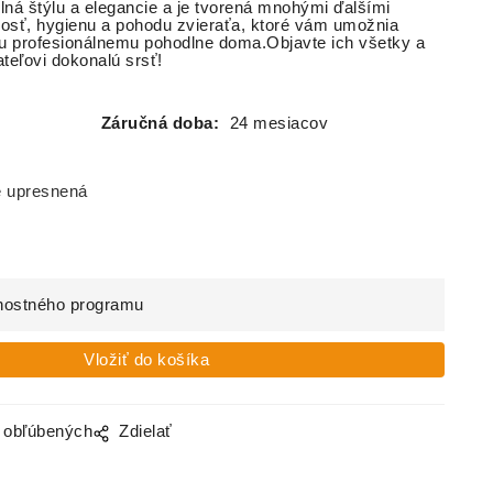
lná štýlu a elegancie a je tvorená mnohými ďalšími
vosť, hygienu a pohodu zvieraťa, ktoré vám umožnia
u profesionálnemu pohodlne doma.Objavte ich všetky a
teľovi dokonalú srsť!
Záručná doba:
24 mesiacov
e upresnená
nostného programu
o obľúbených
Zdielať