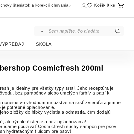
Košík
0
ks
chovy šteniatok a korekcií chovania
VÝPREDAJ
ŠKOLA
bershop Cosmicfresh 200ml
 je ideálny pre všetky typy srsti. Jeho receptúra ​​je
ôvodu, bez parabénov alebo umelých farbív a patrí k
sa nanesie vo vhodnom množstve na srsť zvieraťa a jemne
e je potrebné oplachovanie.
jeho zložky do hĺbky vyčistia a odmastia, čím dodajú
 ale rýchle čistenie a bez oplachovania!
dporúčame používať Cosmicfresh suchý šampón pre psov
sh hydratačným fluidom pre psov!