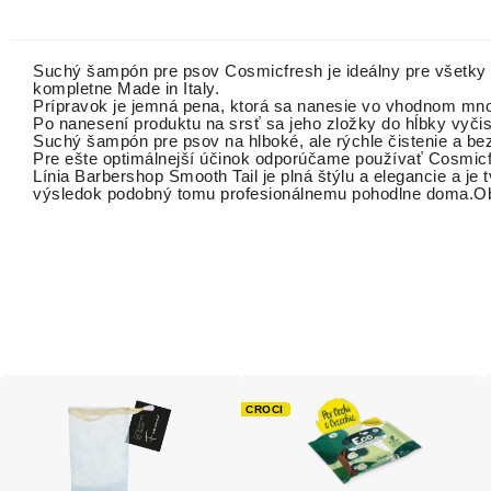
Suchý šampón pre psov Cosmicfresh je ideálny pre všetky ty
kompletne Made in Italy.
Prípravok je jemná pena, ktorá sa nanesie vo vhodnom množ
Po nanesení produktu na srsť sa jeho zložky do hĺbky vyčis
Suchý šampón pre psov na hlboké, ale rýchle čistenie a be
Pre ešte optimálnejší účinok odporúčame používať Cosmic
Línia Barbershop Smooth Tail je plná štýlu a elegancie a j
výsledok podobný tomu profesionálnemu pohodlne doma.Obja
CROCI