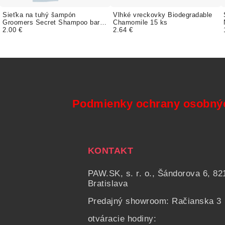
Sieťka na tuhý šampón
Vlhké vreckovky Biodegradable
Groomers Secret Shampoo bar
Chamomile 15 ks
foamer bag
2.00 €
2.64 €
Podmienky ochrany osobný
KONTAKT
PAW.SK, s. r. o., Šándorova 6, 82
Bratislava
Predajný showroom: Račianska 3
otváracie hodiny: