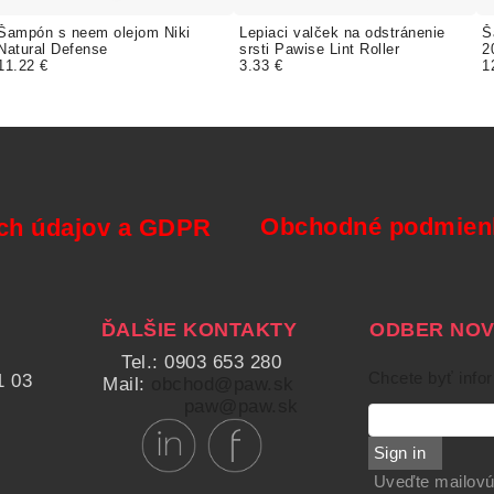
Šampón s neem olejom Niki
Lepiaci valček na odstránenie
Š
Natural Defense
srsti Pawise Lint Roller
2
11.22 €
3.33 €
1
Obchodné podmienk
ch údajov a GDPR
ĎALŠIE KONTAKTY
ODBER NOVI
Tel.: 0903 653 280
Chcete byť info
1 03
Mail:
obchod@paw.sk
paw@paw.sk
Sign in
Uveďte mailovú