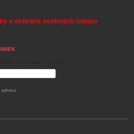
y a ochrana osobných údajov
NIEK
rmovaní o novinkách a zľavách?
 adresu