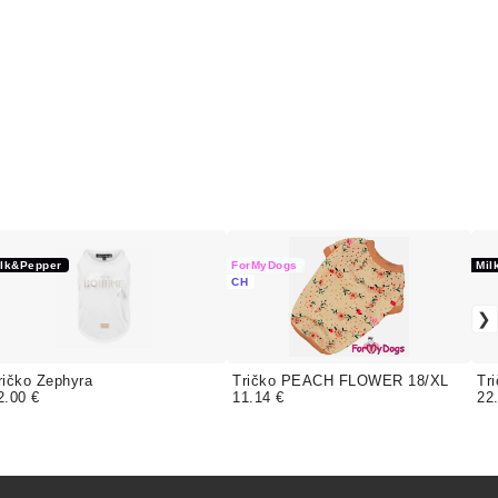
ilk&Pepper
ForMyDogs
Mil
CH
ričko Zephyra
Tričko PEACH FLOWER 18/XL
Tr
2.00 €
11.14 €
22