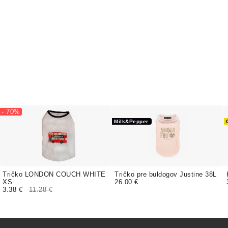
- 70%
Milk&Pepper
Tričko LONDON COUCH WHITE
Tričko pre buldogov Justine 38L
XS
26.00 €
3.38 €
11.28 €