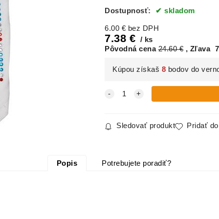
Dostupnosť:
skladom
6.00
€
bez DPH
7.38
€
ks
Pôvodná cena
24.60
€
Zľava
7
Kúpou získaš
8
bodov do vern
Sledovať produkt
Pridať d
Popis
Potrebujete poradiť?