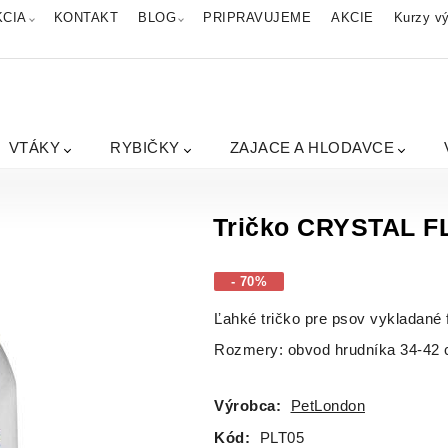
KCIA
KONTAKT
BLOG
PRIPRAVUJEME
AKCIE
Kurzy vý
VTÁKY
RYBIČKY
ZAJACE A HLODAVCE
Tričko CRYSTAL F
- 70%
Ľahké tričko pre psov vykladané
Rozmery: obvod hrudníka 34-42 
Výrobca:
PetLondon
Kód:
PLT05