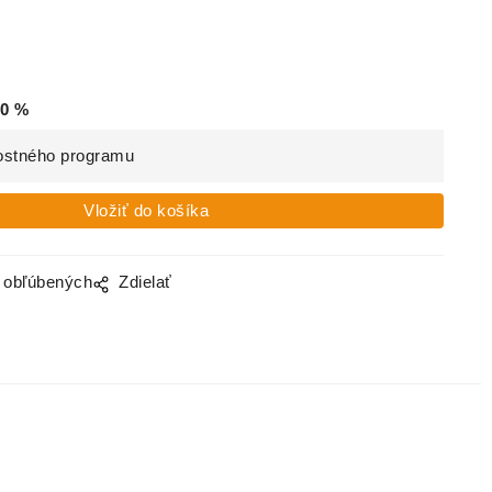
0
%
ostného programu
o obľúbených
Zdielať