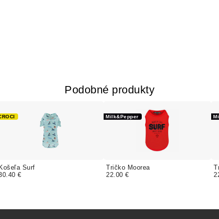
Podobné produkty
CROCI
Milk&Pepper
M
Košeľa Surf
Tričko Moorea
T
30.40 €
22.00 €
2