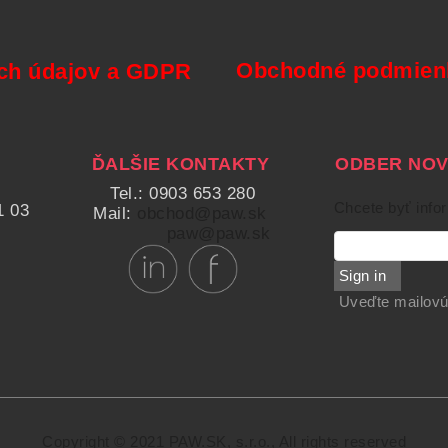
Obchodné podmienk
ch údajov a GDPR
ĎALŠIE KONTAKTY
ODBER NOVI
Tel.: 0903 653 280
Chcete byť info
1 03
Mail:
obchod@paw.sk
paw@paw.sk
Sign in
Uveďte mailovú
Copyright © 2021 PAW.SK, s.r.o., All rights reserved