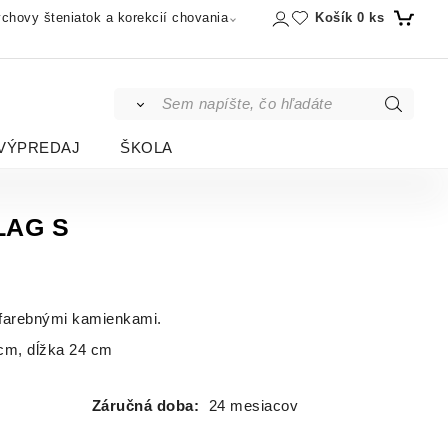
Košík
0
ks
chovy šteniatok a korekcií chovania
VÝPREDAJ
ŠKOLA
LAG S
 farebnými kamienkami.
cm, dĺžka 24 cm
Záručná doba:
24 mesiacov