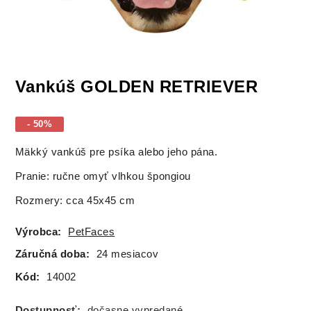
Vankúš GOLDEN RETRIEVER
- 50%
Mäkký vankúš pre psíka alebo jeho pána.
Pranie: ručne omyť vlhkou špongiou
Rozmery: cca 45x45 cm
Výrobca:
PetFaces
Záručná doba:
24 mesiacov
Kód:
14002
Dostupnosť:
dočasne vypredané