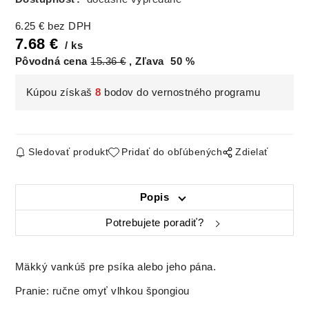
6.25
€
bez DPH
7.68
€
ks
Pôvodná cena
15.36
€
Zľava
50
%
Kúpou získaš
8
bodov do vernostného programu
Sledovať produkt
Pridať do obľúbených
Zdielať
Popis
Potrebujete poradiť?
Mäkký vankúš pre psíka alebo jeho pána.
Pranie: ručne omyť vlhkou špongiou