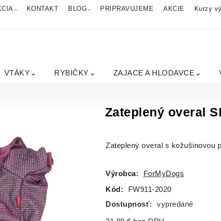
KCIA
KONTAKT
BLOG
PRIPRAVUJEME
AKCIE
Kurzy vý
VTÁKY
RYBIČKY
ZAJACE A HLODAVCE
Zateplený overal 
Zateplený overal s kožušinovou 
Výrobca:
ForMyDogs
Kód:
FW911-2020
Dostupnosť:
vypredané