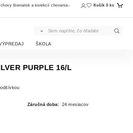
Košík
0
ks
chovy šteniatok a korekcií chovania
VÝPREDAJ
ŠKOLA
SILVER PURPLE 16/L
podšívkou
Záručná doba:
24 mesiacov