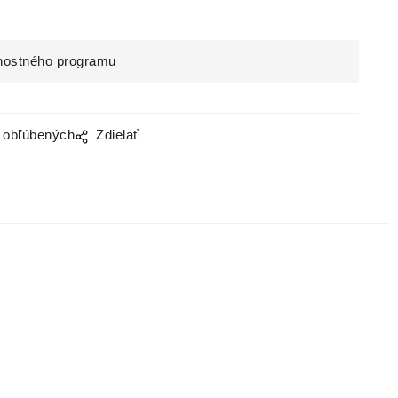
nostného programu
o obľúbených
Zdielať