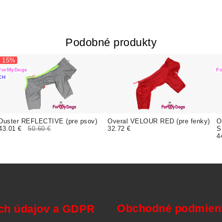
Podobné produkty
- 15%
ForMyDogs
F
CH
Duster REFLECTIVE (pre psov)
Overal VELOUR RED (pre fenky)
O
43.01 €
50.60 €
32.72 €
S
4
Obchodné podmienk
ch údajov a GDPR