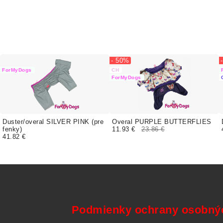
- 50%
ForMyDogs
CH
ForMyDogs
Duster/overal SILVER PINK (pre
Overal PURPLE BUTTERFLIES
fenky)
11.93 €
23.86 €
41.82 €
Podmienky ochrany osobný