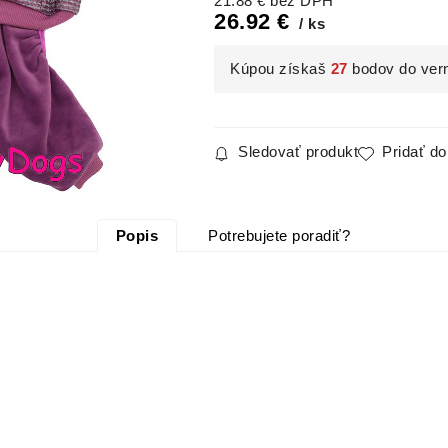
21.88
€
bez DPH
26.92
€
ks
Kúpou získaš
27
bodov do ver
Sledovať produkt
Pridať d
Popis
Potrebujete poradiť?