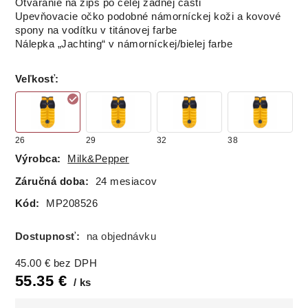
Otváranie na zips po celej zadnej časti
Upevňovacie očko podobné námorníckej koži a kovové
spony na vodítku v titánovej farbe
Nálepka „Jachting“ v námorníckej/bielej farbe
Veľkosť
:
26
29
32
38
Výrobca:
Milk&Pepper
Záručná doba:
24 mesiacov
Kód:
MP208526
Dostupnosť:
na objednávku
45.00
€
bez DPH
55.35
€
ks