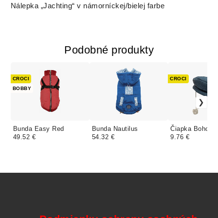
Nálepka „Jachting“ v námorníckej/bielej farbe
Podobné produkty
CROCI
CROCI
BOBBY
Bunda Easy Red
Bunda Nautilus
Čiapka Boho B
49.52 €
54.32 €
9.76 €