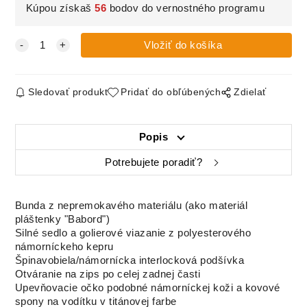
Kúpou získaš
56
bodov do vernostného programu
Sledovať produkt
Pridať do obľúbených
Zdielať
Popis
Potrebujete poradiť?
Bunda z nepremokavého materiálu (ako materiál
pláštenky "Babord")
Silné sedlo a golierové viazanie z polyesterového
námorníckeho kepru
Špinavobiela/námornícka interlocková podšívka
Otváranie na zips po celej zadnej časti
Upevňovacie očko podobné námorníckej koži a kovové
spony na vodítku v titánovej farbe