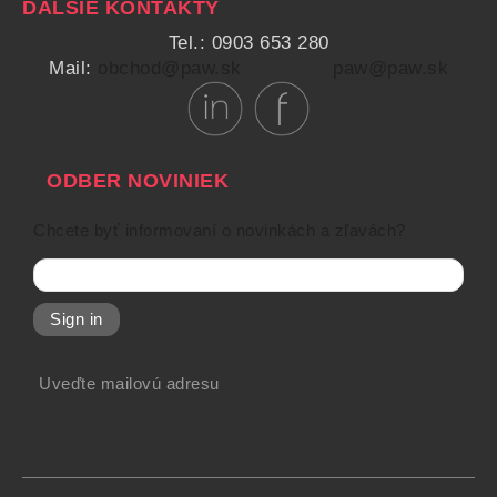
ĎALŠIE KONTAKTY
Tel.: 0903 653 280
Mail:
obchod@paw.sk
paw@paw.sk
ODBER NOVINIEK
Chcete byť informovaní o novinkách a zľavách?
Sign in
Uveďte mailovú adresu