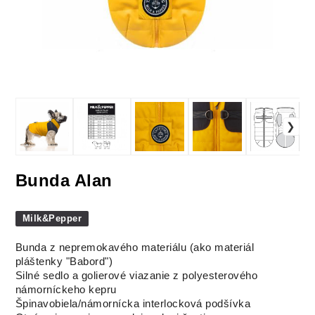
Bunda Alan
Milk&Pepper
Bunda z nepremokavého materiálu (ako materiál
pláštenky "Babord")
Silné sedlo a golierové viazanie z polyesterového
námorníckeho kepru
Špinavobiela/námornícka interlocková podšívka