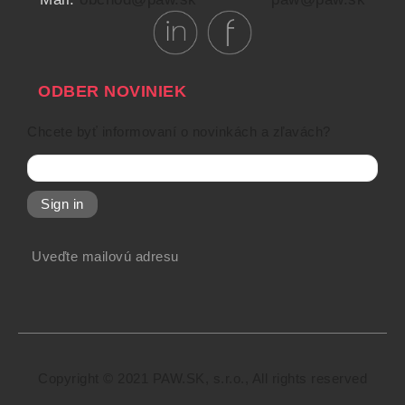
ODBER NOVINIEK
Chcete byť informovaní o novinkách a zľavách?
Sign in
Uveďte mailovú adresu
Copyright © 2021 PAW.SK, s.r.o., All rights reserved