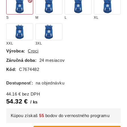
S
M
L
XL
XXL
3XL
Výrobca:
Croci
Záručná doba:
24 mesiacov
Kód:
C7674482
Dostupnosť:
na objednávku
44.16
€
bez DPH
54.32
€
ks
Kúpou získaš
55
bodov do vernostného programu