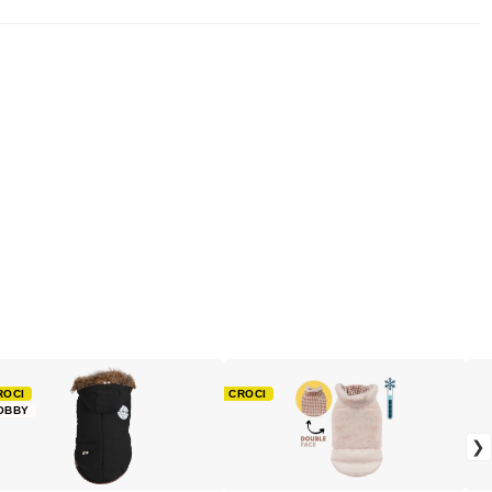
ROCI
CROCI
OBBY