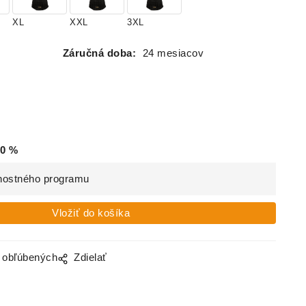
XL
XXL
3XL
Záručná doba:
24 mesiacov
0
%
nostného programu
o obľúbených
Zdielať