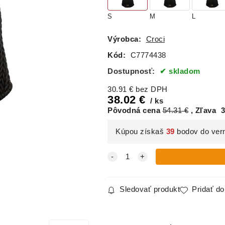
S
M
L
Výrobca:
Croci
Kód:
C7774438
Dostupnosť:
skladom
30.91
€
bez DPH
38.02
€
ks
Pôvodná cena
54.31
€
Zľava
3
Kúpou získaš
39
bodov do ver
Sledovať produkt
Pridať d