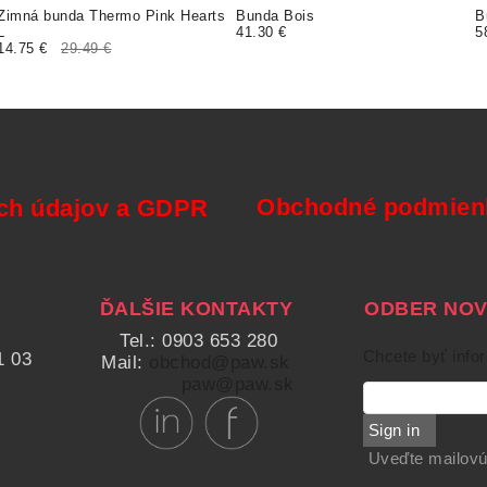
Zimná bunda Thermo Pink Hearts
Bunda Bois
B
L
41.30 €
5
14.75 €
29.49 €
Obchodné podmienk
ch údajov a GDPR
ĎALŠIE KONTAKTY
ODBER NOVI
Tel.: 0903 653 280
Chcete byť info
1 03
Mail:
obchod@paw.sk
paw@paw.sk
Sign in
Uveďte mailovú