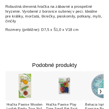
Robustná drevená hračka na zábavné a prospešné
hryzenie.
Vyrobené z borovice sušenej v peci.
Ideálne
pre králiky, morčatá, škrečky, pieskomily, potkany, myši,
činčily
Rozmery (približne): D7,5 x Š1,0 x V18 cm
Podobné produkty
Hračka Pawise Wooden
Hračka Pawise Play
Behacia lopta 
Loofah Pretty Toys No1
Time Small Pet Fruit &
Exercise Ball L