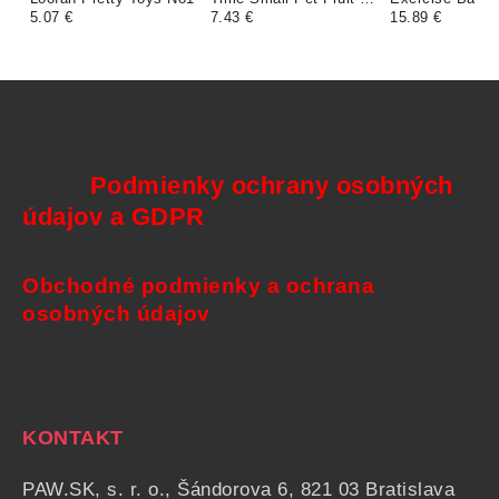
5.07 €
Veggie mix
7.43 €
15.89 €
Podmienky ochrany osobných
údajov a GDPR
Obchodné podmienky a ochrana
osobných údajov
KONTAKT
PAW.SK, s. r. o., Šándorova 6, 821 03 Bratislava