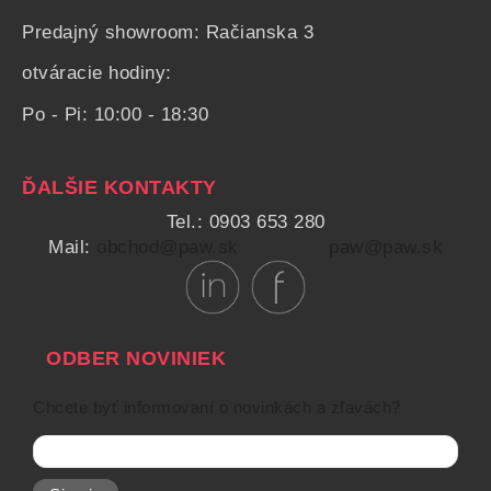
Predajný showroom: Račianska 3
otváracie hodiny:
Po - Pi: 10:00 - 18:30
ĎALŠIE KONTAKTY
Tel.: 0903 653 280
Mail:
obchod@paw.sk
paw@paw.sk
ODBER NOVINIEK
Chcete byť informovaní o novinkách a zľavách?