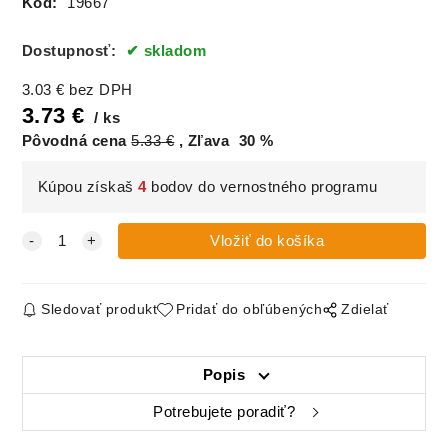
Kód:
19667
Dostupnosť:
skladom
3.03
€
bez DPH
3.73
€
ks
Pôvodná cena
5.33
€
Zľava
30
%
Kúpou získaš
4
bodov do vernostného programu
Sledovať produkt
Pridať do obľúbených
Zdielať
Popis
Potrebujete poradiť?