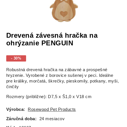
Drevená závesná hračka na
ohrýzanie PENGUIN
- 30%
Robustná drevená hračka na zábavné a prospešné
hryzenie.
Vyrobené z borovice sušenej v peci.
Ideálne
pre králiky, morčatá, škrečky, pieskomily, potkany, myši,
činčily
Rozmery (približne): D7,5 x Š1,0 x V18 cm
Výrobca:
Rosewood Pet Products
Záručná doba:
24 mesiacov