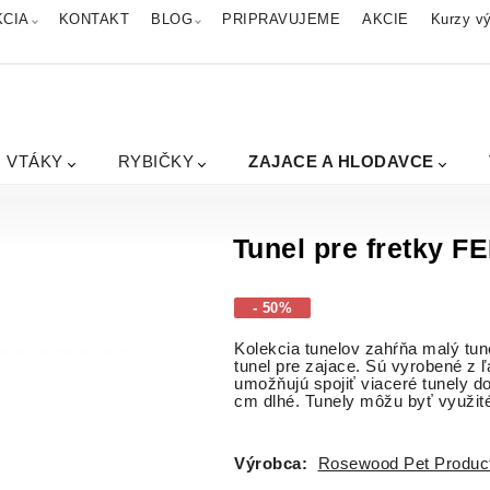
KCIA
KONTAKT
BLOG
PRIPRAVUJEME
AKCIE
Kurzy vý
VTÁKY
RYBIČKY
ZAJACE A HLODAVCE
Tunel pre fretky 
- 50%
Kolekcia tunelov zahŕňa malý tune
tunel pre zajace. Sú vyrobené z 
umožňujú spojiť viaceré tunely d
cm dlhé. Tunely môžu byť využité
Výrobca:
Rosewood Pet Produc