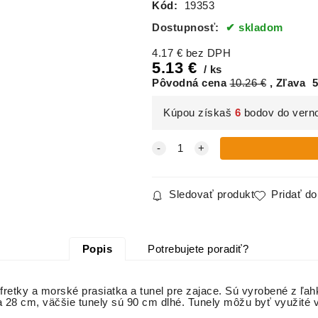
Kód:
19353
Dostupnosť:
skladom
4.17
€
bez DPH
5.13
€
ks
Pôvodná cena
10.26
€
Zľava
5
Kúpou získaš
6
bodov do vern
Sledovať produkt
Pridať d
Popis
Potrebujete poradiť?
 fretky a morské prasiatka a tunel pre zajace. Sú vyrobené z ľa
a 28 cm, väčšie tunely sú 90 cm dlhé. Tunely môžu byť využité v