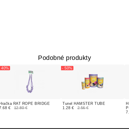
Podobné produkty
- 40%
- 50%
Hračka RAT ROPE BRIDGE
Tunel HAMSTER TUBE
H
7.68 €
12.80 €
1.28 €
2.56 €
P
7