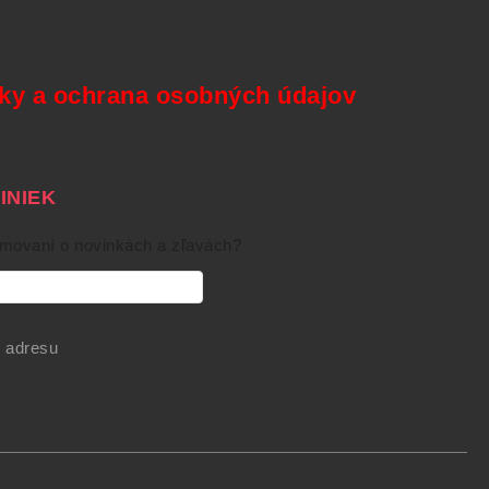
y a ochrana osobných údajov
NIEK
rmovaní o novinkách a zľavách?
 adresu