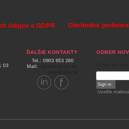
Obchodné podmienk
ch údajov a GDPR
ĎALŠIE KONTAKTY
ODBER NOVI
Tel.: 0903 653 280
Chcete byť info
1 03
Mail:
obchod@paw.sk
paw@paw.sk
Sign in
Uveďte mailovú