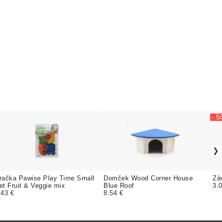
- 
račka Pawise Play Time Small
Domček Wood Corner House
Zá
et Fruit & Veggie mix
Blue Roof
3.
.43 €
8.54 €