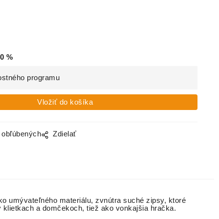
0
%
ostného programu
o obľúbených
Zdielať
hko umývateľného materiálu, zvnútra suché zipsy, ktoré
 klietkach a domčekoch, tiež ako vonkajšia hračka.