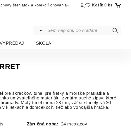
Košík
0
ks
chovy šteniatok a korekcií chovania
VÝPREDAJ
ŠKOLA
FERRET
l pre škrečkov, tunel pre fretky a morské prasiatka a
ľahko umývateľného materiálu, zvnútra suché zipsy, ktoré
ohromady. Malý tunel meria 28 cm, väčšie tunely sú 90
 v klietkach a domčekoch, tiež ako vonkajšia hračka.
ts
Záručná doba:
24 mesiacov