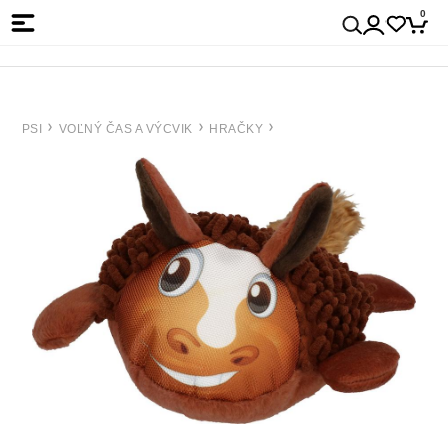
0
PSI
VOĽNÝ ČAS A VÝCVIK
HRAČKY