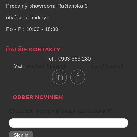
Predajný showroom: Račianska 3
otváracie hodiny:
Po - Pi: 10:00 - 18:30
ĎALŠIE KONTAKTY
Tel.: 0903 653 280
Mail:
obchod@paw.sk
paw@paw.sk
ODBER NOVINIEK
Chcete byť informovaní o novinkách a zľavách?
Sign in