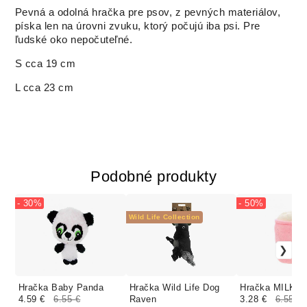
Pevná a odolná hračka pre psov, z pevných materiálov,
píska len na úrovni zvuku, ktorý počujú iba psi. Pre
ľudské oko nepočuteľné.
S cca 19 cm
L cca 23 cm
Podobné produkty
- 30%
- 50%
Wild Life Collection
Hračka Baby Panda
Hračka Wild Life Dog
Hračka MILKS
4.59 €
6.55 €
Raven
3.28 €
6.55 €