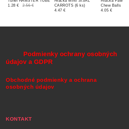
Tunel HAMSTER TUBE
Hračka MINI SISAL
Hračka Pawise
1.28 €
2.56 €
CARROTS (6 ks)
Chew Balls
4.47 €
4.05 €
Podmienky ochrany osobných
údajov a GDPR
Obchodné podmienky a ochrana
osobných údajov
KONTAKT