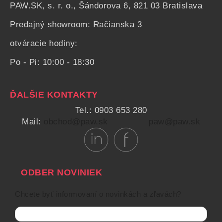
PAW.SK, s. r. o., Šándorova 6, 821 03 Bratislava
Predajný showroom: Račianska 3
otváracie hodiny:
Po - Pi: 10:00 - 18:30
ĎALŠIE KONTAKTY
Tel.: 0903 653 280
Mail:
obchod@paw.sk
paw@paw.sk
ODBER NOVINIEK
Chcete byť informovaní o novinkách a zľavách?