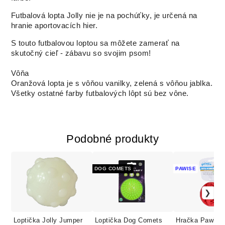
Futbalová lopta Jolly nie je na pochúťky, je určená na
hranie aportovacích hier.
S touto futbalovou loptou sa môžete zamerať na
skutočný cieľ - zábavu so svojim psom!
Vôňa
Oranžová lopta je s vôňou vanilky, zelená s vôňou jablka.
Všetky ostatné farby futbalových lôpt sú bez vône.
Podobné produkty
DOG COMETS
PAWISE
Loptička Jolly Jumper
Loptička Dog Comets
Hračka Pawise 