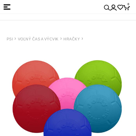
0
PSI
VOĽNÝ ČAS A VÝCVIK
HRAČKY