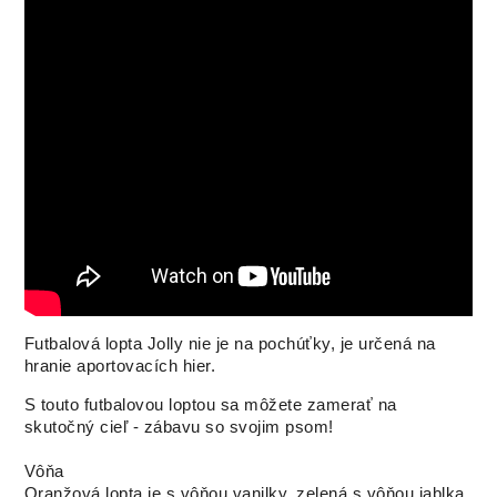
Futbalová lopta Jolly nie je na pochúťky, je určená na
hranie aportovacích hier.
S touto futbalovou loptou sa môžete zamerať na
skutočný cieľ - zábavu so svojim psom!
Vôňa
Oranžová lopta je s vôňou vanilky, zelená s vôňou jablka.