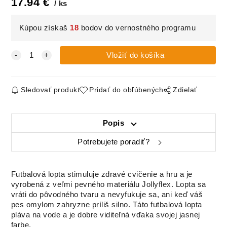
17.94
€
ks
Kúpou získaš
18
bodov do vernostného programu
Sledovať produkt
Pridať do obľúbených
Zdielať
Popis
Potrebujete poradiť?
Futbalová lopta stimuluje zdravé cvičenie a hru a je
vyrobená z veľmi pevného materiálu Jollyflex. Lopta sa
vráti do pôvodného tvaru a nevyfukuje sa, ani keď váš
pes omylom zahryzne príliš silno. Táto futbalová lopta
pláva na vode a je dobre viditeľná vďaka svojej jasnej
farbe.