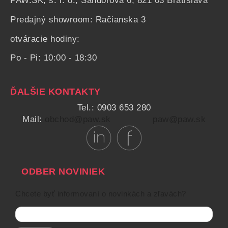
PAW.SK, s. r. o., Šándorova 6, 821 03 Bratislava
Predajný showroom: Račianska 3
otváracie hodiny:
Po - Pi: 10:00 - 18:30
ĎALŠIE KONTAKTY
Tel.: 0903 653 280
Mail:
obchod@paw.sk
paw@paw.sk
ODBER NOVINIEK
Chcete byť informovaní o novinkách a zľavách?