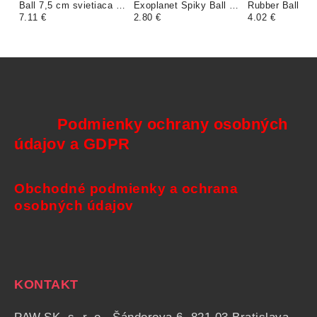
Ball 7,5 cm svietiaca v
Exoplanet Spiky Ball M
Rubber Ball Re
tme
7.11 €
Green
2.80 €
4.02 €
Podmienky ochrany osobných
údajov a GDPR
Obchodné podmienky a ochrana
osobných údajov
KONTAKT