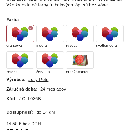
Všetky ostatné farby futbalových lôpt sú bez vône.
Farba
:
oranžová
modrá
ružová
svetlomodrá
zelená
červená
oranžovobiela
Výrobca:
Jolly Pets
Záručná doba:
24 mesiacov
Kód:
JOLL036B
Dostupnosť:
do 14 dní
14.58
€
bez DPH