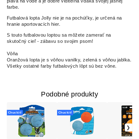
pláva na vode a je dobre viditeľná vďaka svojej jasnej
farbe.
Futbalová lopta Jolly nie je na pochúťky, je určená na
hranie aportovacích hier.
S touto futbalovou loptou sa môžete zamerať na
skutočný cieľ - zábavu so svojim psom!
Vôňa
Oranžová lopta je s vôňou vanilky, zelená s vôňou jablka.
Všetky ostatné farby futbalových lôpt sú bez vône.
Podobné produkty
Chuckit!
Chuckit!