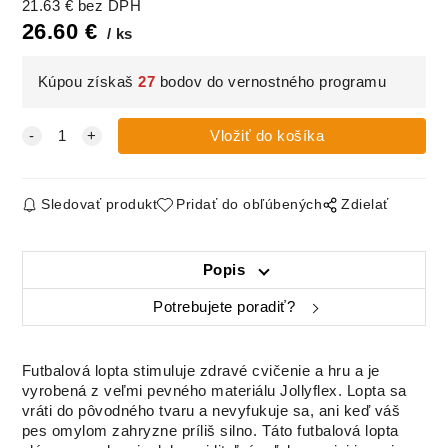
21.63
€
bez DPH
26.60
€
ks
Kúpou získaš
27
bodov do vernostného programu
Sledovať produkt
Pridať do obľúbených
Zdielať
Popis
Potrebujete poradiť?
Futbalová lopta stimuluje zdravé cvičenie a hru a je
vyrobená z veľmi pevného materiálu Jollyflex. Lopta sa
vráti do pôvodného tvaru a nevyfukuje sa, ani keď váš
pes omylom zahryzne príliš silno. Táto futbalová lopta