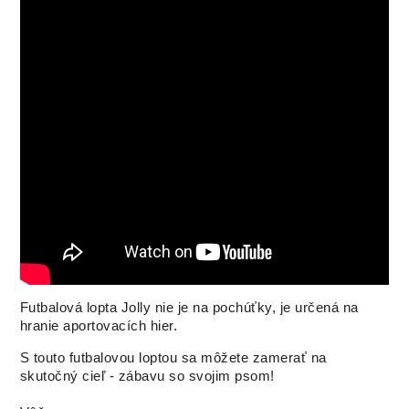
Futbalová lopta Jolly nie je na pochúťky, je určená na
hranie aportovacích hier.
S touto futbalovou loptou sa môžete zamerať na
skutočný cieľ - zábavu so svojim psom!