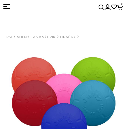
0
PSI
VOĽNÝ ČAS A VÝCVIK
HRAČKY