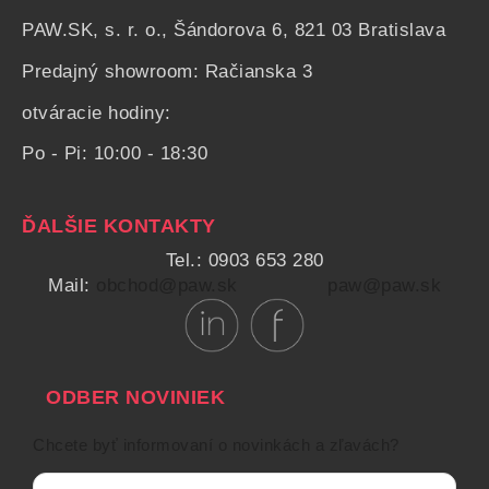
PAW.SK, s. r. o., Šándorova 6, 821 03 Bratislava
Predajný showroom: Račianska 3
otváracie hodiny:
Po - Pi: 10:00 - 18:30
ĎALŠIE KONTAKTY
Tel.: 0903 653 280
Mail:
obchod@paw.sk
paw@paw.sk
ODBER NOVINIEK
Chcete byť informovaní o novinkách a zľavách?