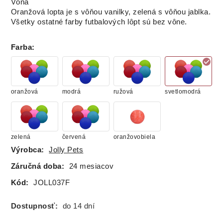
Vôňa
Oranžová lopta je s vôňou vanilky, zelená s vôňou jablka.
Všetky ostatné farby futbalových lôpt sú bez vône.
Farba
:
oranžová
modrá
ružová
svetlomodrá
zelená
červená
oranžovobiela
Výrobca:
Jolly Pets
Záručná doba:
24 mesiacov
Kód:
JOLL037F
Dostupnosť:
do 14 dní