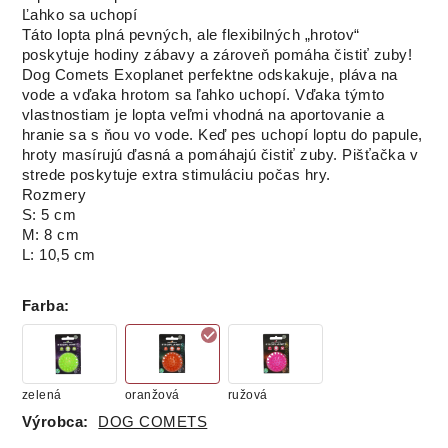
Ľahko sa uchopí
Táto lopta plná pevných, ale flexibilných „hrotov“
poskytuje hodiny zábavy a zároveň pomáha čistiť zuby!
Dog Comets Exoplanet perfektne odskakuje, pláva na
vode a vďaka hrotom sa ľahko uchopí. Vďaka týmto
vlastnostiam je lopta veľmi vhodná na aportovanie a
hranie sa s ňou vo vode. Keď pes uchopí loptu do papule,
hroty masírujú ďasná a pomáhajú čistiť zuby. Pišťačka v
strede poskytuje extra stimuláciu počas hry.
Rozmery
S: 5 cm
M: 8 cm
L: 10,5 cm
Farba
:
zelená
oranžová
ružová
Výrobca:
DOG COMETS