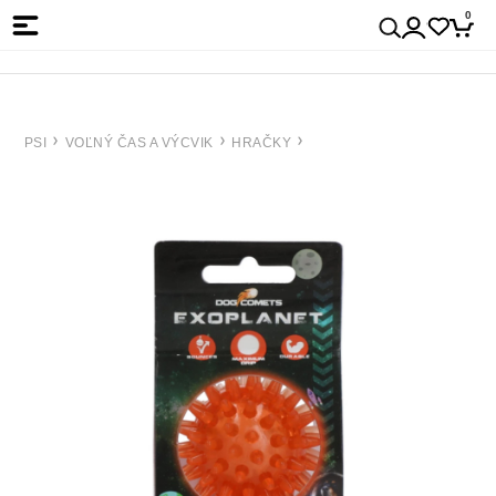
0
PSI
VOĽNÝ ČAS A VÝCVIK
HRAČKY