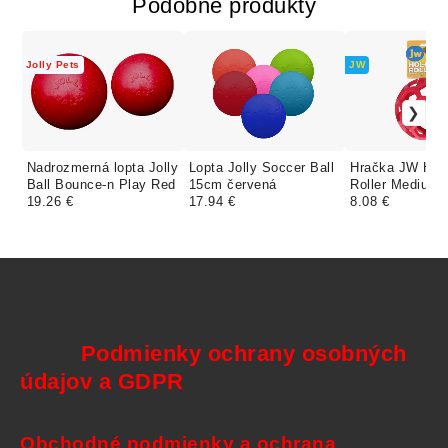
Podobné produkty
Jolly Pets
JW
Nadrozmerná lopta Jolly
Lopta Jolly Soccer Ball
Hračka JW Hol
Ball Bounce-n Play Red
15cm červená
Roller Medium 
19.26 €
17.94 €
8.08 €
Podmienky ochrany osobných
údajov a GDPR
Obchodné podmienky a ochrana