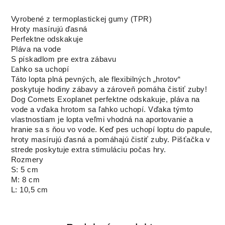
Vyrobené z termoplastickej gumy (TPR)
Hroty masírujú ďasná
Perfektne odskakuje
Pláva na vode
S pískadlom pre extra zábavu
Ľahko sa uchopí
Táto lopta plná pevných, ale flexibilných „hrotov“
poskytuje hodiny zábavy a zároveň pomáha čistiť zuby!
Dog Comets Exoplanet perfektne odskakuje, pláva na
vode a vďaka hrotom sa ľahko uchopí. Vďaka týmto
vlastnostiam je lopta veľmi vhodná na aportovanie a
hranie sa s ňou vo vode. Keď pes uchopí loptu do papule,
hroty masírujú ďasná a pomáhajú čistiť zuby. Pišťačka v
strede poskytuje extra stimuláciu počas hry.
Rozmery
S: 5 cm
M: 8 cm
L: 10,5 cm