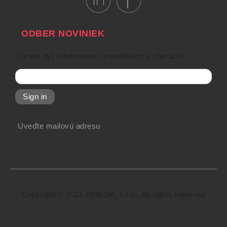
ODBER NOVINIEK
Chcete byť informovaní o novinkách a zľavách?
Sign in
Uveďte mailovú adresu
Copyright © 2021 PAW.SK, s.r.o., All rights reserved