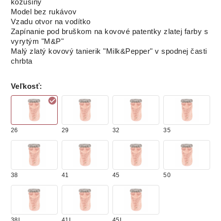
kožušiny
Model bez rukávov
Vzadu otvor na vodítko
Zapínanie pod bruškom na kovové patentky zlatej farby s
vyrytým "M&P"
Malý zlatý kovový tanierik "Milk&Pepper" v spodnej časti
chrbta
Veľkosť
:
26
29
32
35
38
41
45
50
38L
41L
45L