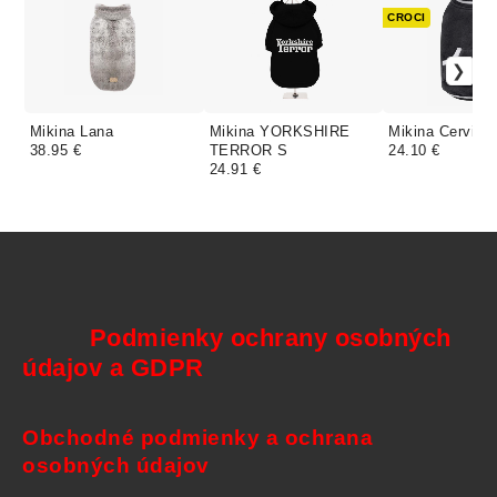
CROCI
Mikina Lana
Mikina YORKSHIRE
Mikina Cervinia
38.95 €
TERROR S
24.10 €
24.91 €
Podmienky ochrany osobných
údajov a GDPR
Obchodné podmienky a ochrana
osobných údajov