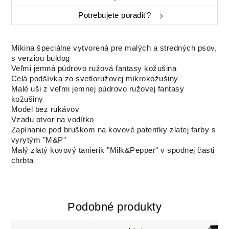
Potrebujete poradiť?
Mikina špeciálne vytvorená pre malých a stredných psov,
s verziou buldog
Veľmi jemná púdrovo ružová fantasy kožušina
Celá podšívka zo svetloružovej mikrokožušiny
Malé uši z veľmi jemnej púdrovo ružovej fantasy
kožušiny
Model bez rukávov
Vzadu otvor na vodítko
Zapínanie pod bruškom na kovové patentky zlatej farby s
vyrytým "M&P"
Malý zlatý kovový tanierik "Milk&Pepper" v spodnej časti
chrbta
Podobné produkty