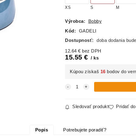
XS
S
M
Výrobca:
Bobby
Kód:
GADELI
Dostupnosť:
doba dodania bud
12.64
€
bez DPH
15.55
€
ks
Kúpou získaš
16
bodov do ver
Sledovať produkt
Pridať d
Popis
Potrebujete poradiť?