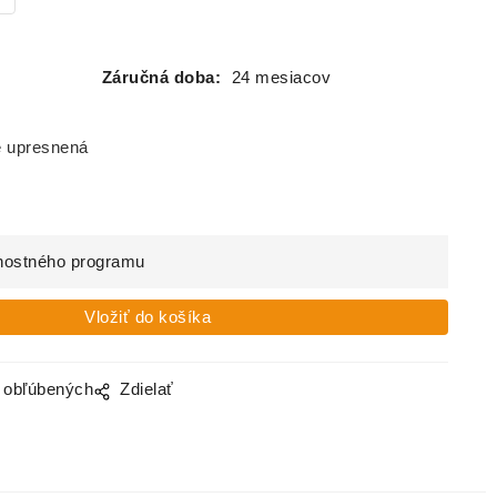
Záručná doba:
24 mesiacov
e upresnená
nostného programu
o obľúbených
Zdielať