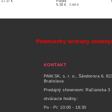
17.27 €
Purple
5.38 €
7.69 €
Podmienky ochrany osobný
KONTAKT
PAW.SK, s. r. o., Šándorova 6, 82
Bratislava
Predajný showroom: Račianska 3
otváracie hodiny:
Po - Pi: 10:00 - 18:30