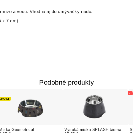
rmivo a vodu. Vhodná aj do umývačky riadu.
5 x 7 cm)
Podobné produkty
-
CROCI
Miska Geometrical
Vysoká miska SPLASH čierna
S