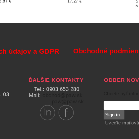
8.87 €
17.27 €
S
5
Obchodné podmienk
ch údajov a GDPR
ĎALŠIE KONTAKTY
ODBER NOVI
Tel.: 0903 653 280
Chcete byť info
1 03
Mail:
obchod@paw.sk
paw@paw.sk
Sign in
Uveďte mailovú