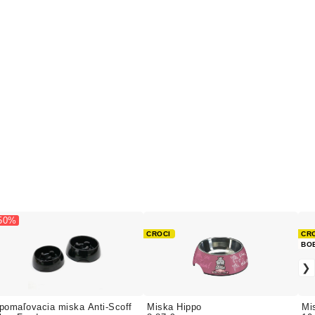
 50%
CROCI
CR
BO
pomaľovacia miska Anti-Scoff
Miska Hippo
Mi