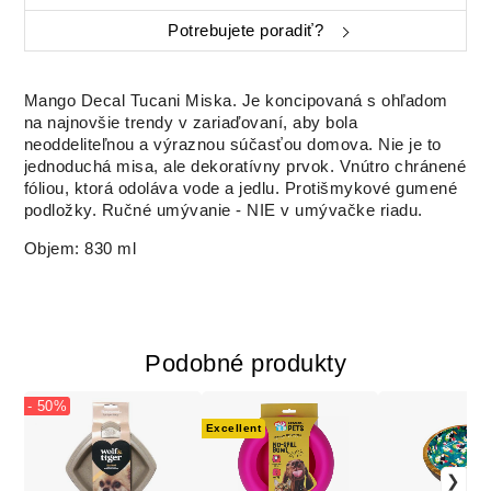
Potrebujete poradiť?
Mango Decal Tucani Miska.
Je koncipovaná s ohľadom
na najnovšie trendy v zariaďovaní, aby bola
neoddeliteľnou a výraznou súčasťou domova.
Nie je to
jednoduchá misa, ale dekoratívny prvok.
Vnútro chránené
fóliou, ktorá odoláva vode a jedlu.
Protišmykové gumené
podložky.
Ručné umývanie - NIE v umývačke riadu.
Objem: 830 ml
Podobné produkty
- 50%
Excellent