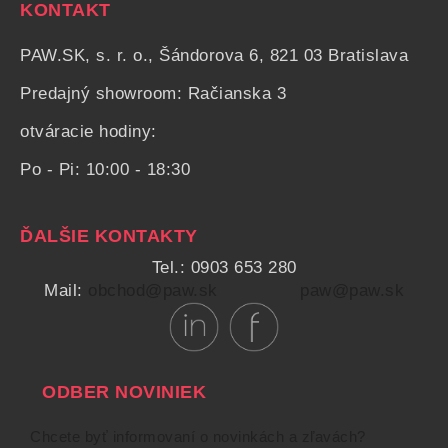
KONTAKT
PAW.SK, s. r. o., Šándorova 6, 821 03 Bratislava
Predajný showroom: Račianska 3
otváracie hodiny:
Po - Pi: 10:00 - 18:30
ĎALŠIE KONTAKTY
Tel.: 0903 653 280
Mail:
obchod@paw.sk
paw@paw.sk
ODBER NOVINIEK
Chcete byť informovaní o novinkách a zľavách?