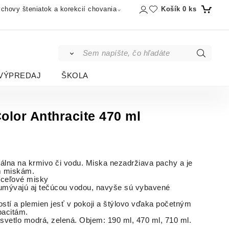
Košík
0
ks
chovy šteniatok a korekcií chovania
VÝPREDAJ
ŠKOLA
olor Anthracite 470 ml
álna na krmivo či vodu. Miska nezadržiava pachy a je
m miskám.
oceľové misky
 umývajú aj tečúcou vodou, navyše sú vybavené
tí a plemien jesť v pokoji a štýlovo vďaka početným
pacitám.
 svetlo modrá, zelená. Objem: 190 ml, 470 ml, 710 ml.