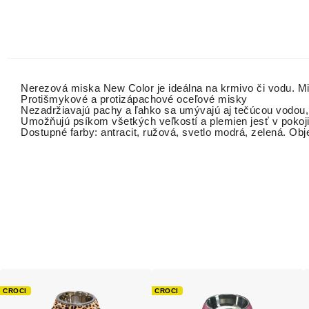
Nerezová miska New Color je ideálna na krmivo či vodu. M
Protišmykové a protizápachové oceľové misky
Nezadržiavajú pachy a ľahko sa umývajú aj tečúcou vodo
Umožňujú psíkom všetkých veľkostí a plemien jesť v pokoj
Dostupné farby: antracit, ružová, svetlo modrá, zelená. Obj
CROCI
CROCI