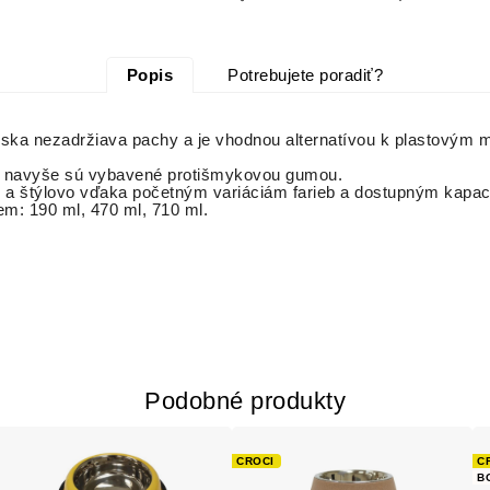
Popis
Potrebujete poradiť?
iska nezadržiava pachy a je vhodnou alternatívou k plastovým 
u, navyše sú vybavené protišmykovou gumou.
i a štýlovo vďaka početným variáciám farieb a dostupným kapac
em: 190 ml, 470 ml, 710 ml.
Podobné produkty
CROCI
C
B