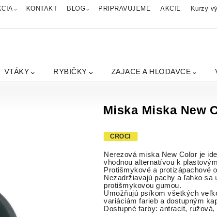
KCIA
KONTAKT
BLOG
PRIPRAVUJEME
AKCIE
Kurzy vý
VTÁKY
RYBIČKY
ZAJACE A HLODAVCE
Miska Miska New C
CROCI
Nerezová miska New Color je ide
vhodnou alternatívou k plastový
Protišmykové a protizápachové 
Nezadržiavajú pachy a ľahko sa
protišmykovou gumou.
Umožňujú psíkom všetkých veľkos
variáciám farieb a dostupným ka
Dostupné farby: antracit, ružová,