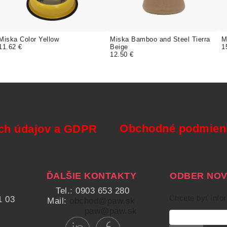
Miska Color Yellow
Miska Bamboo and Steel Tierra
M
11.62 €
Beige
1
12.50 €
Obchodné podmienk
ch údajov a GDPR
ĎALŠIE KONTAKTY
ODBER NOVI
Tel.: 0903 653 280
Chcete byť info
1 03
Mail:
obchod@paw.sk
paw@paw.sk