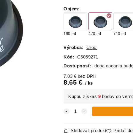
Objem
:
190 ml
470 ml
710 ml
Výrobca:
Croci
Kód:
C6059271
Dostupnosť:
doba dodania bud
7.03
€
bez DPH
8.65
€
ks
Kúpou získaš
9
bodov do vern
Sledovať produkt
Pridať d