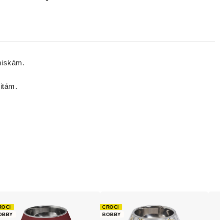
miskám.
itám.
ROCI
CROCI
OBBY
BOBBY