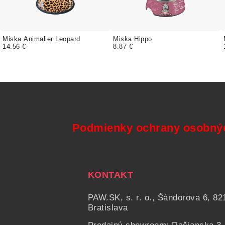
Miska Animalier Leopard
Miska Hippo
14.56 €
8.87 €
Podmienky ochrany osobný
KONTAKT
PAW.SK, s. r. o., Šándorova 6, 82
Bratislava