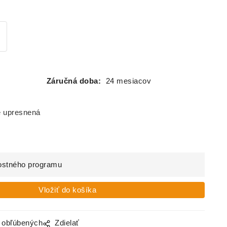
Záručná doba:
24 mesiacov
e upresnená
ostného programu
o obľúbených
Zdielať