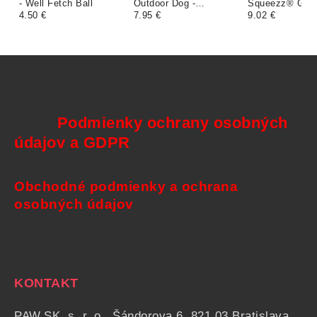
- Well Fetch Ball
Outdoor Dog -
Squeezz® Geo
4.50 €
Retractable Ball
7.95 €
Assorti 2-Pack
9.02 €
Thrower
Podmienky ochrany osobných
údajov a GDPR
Obchodné podmienky a ochrana
osobných údajov
KONTAKT
PAW.SK, s. r. o., Šándorova 6, 821 03 Bratislava