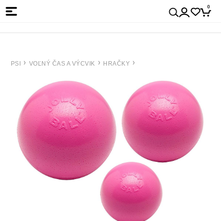
0
PSI
VOĽNÝ ČAS A VÝCVIK
HRAČKY