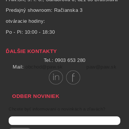
Predajný showroom: Račianska 3
otváracie hodiny:
Po - Pi: 10:00 - 18:30
ĎALŠIE KONTAKTY
Tel.: 0903 653 280
Mail:
obchod@paw.sk
paw@paw.sk
ODBER NOVINIEK
Chcete byť informovaní o novinkách a zľavách?