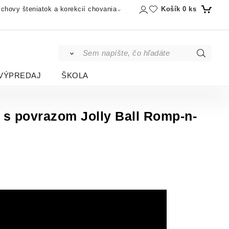
Košík
0
ks
chovy šteniatok a korekcií chovania
VÝPREDAJ
ŠKOLA
 s povrazom Jolly Ball Romp-n-