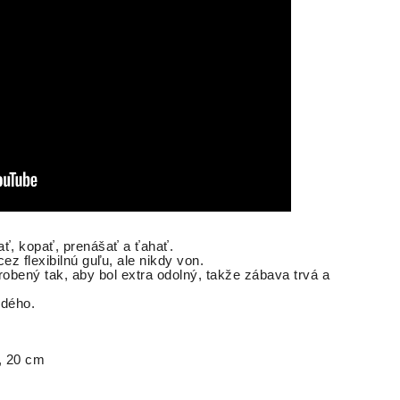
ať, kopať, prenášať a ťahať.
z flexibilnú guľu, ale nikdy von.
obený tak, aby bol extra odolný, takže zábava trvá a
ždého.
, 20 cm