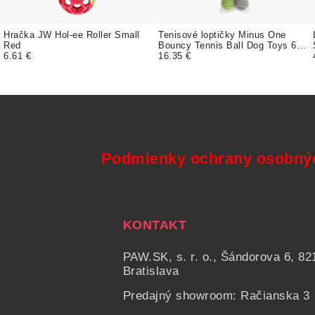
Hračka JW Hol-ee Roller Small
Tenisové loptičky Minus One
Red
Bouncy Tennis Ball Dog Toys 6-
6.61 €
pack
16.35 €
Podmienky ochrany osobný
KONTAKT
PAW.SK, s. r. o., Šándorova 6, 82
Bratislava
Predajný showroom: Račianska 3