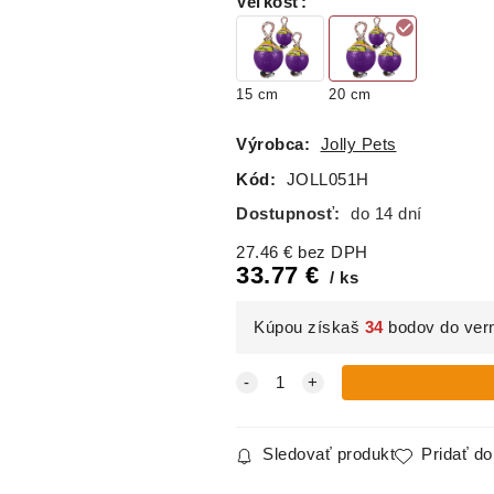
Veľkosť
:
15 cm
20 cm
Výrobca:
Jolly Pets
Kód:
JOLL051H
Dostupnosť:
do 14 dní
27.46
€
bez DPH
33.77
€
ks
Kúpou získaš
34
bodov do ver
Sledovať produkt
Pridať d