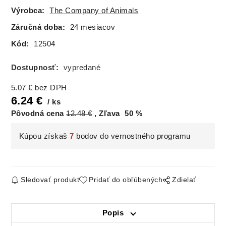
Výrobca:
The Company of Animals
Záručná doba:
24 mesiacov
Kód:
12504
Dostupnosť:
vypredané
5.07
€
bez DPH
6.24
€
ks
Pôvodná cena
12.48
€
Zľava
50
%
Kúpou získaš
7
bodov do vernostného programu
Sledovať produkt
Pridať do obľúbených
Zdielať
Popis