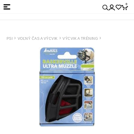
0
PSI
VOĽNÝ ČAS A VÝCVIK
VÝCVIK A TRÉNING