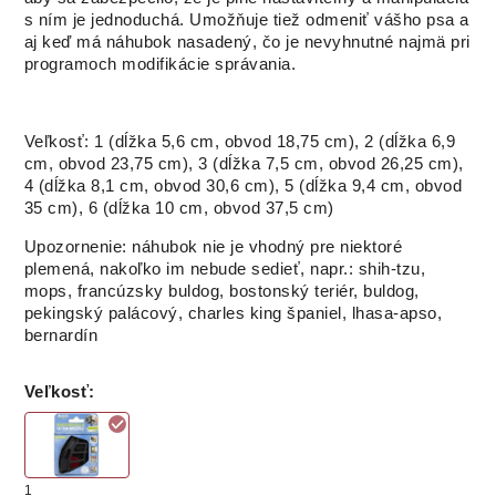
s ním je jednoduchá. Umožňuje tiež odmeniť vášho psa a
aj keď má náhubok nasadený, čo je nevyhnutné najmä pri
programoch modifikácie správania.
Veľkosť: 1 (dĺžka 5,6 cm, obvod 18,75 cm), 2 (dĺžka 6,9
cm, obvod 23,75 cm), 3 (dĺžka 7,5 cm, obvod 26,25 cm),
4 (dĺžka 8,1 cm, obvod 30,6 cm), 5 (dĺžka 9,4 cm, obvod
35 cm), 6 (dĺžka 10 cm, obvod 37,5 cm)
Upozornenie: náhubok nie je vhodný pre niektoré
plemená, nakoľko im nebude sedieť, napr.: shih-tzu,
mops, francúzsky buldog, bostonský teriér, buldog,
pekingský palácový, charles king španiel, lhasa-apso,
bernardín
Veľkosť
:
1