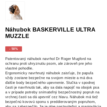
Náhubok BASKERVILLE ULTRA
MUZZLE
- 50%
Patentovaný náhubok navrhol Dr Roger Mugford na
ochranu proti uhryznutiu psom, ale zároveň pre jeho
vlastné pohodlie.
Ergonomicky navrhnutý náhubok zaisťuje, že papuľa
vždy zostane bezpečne na svojom mieste a má dva
ďalšie body bezpečného upevnenie. Slučka v spodnej
časti je navrhnutá tak, aby sa dala napojiť na obojok psa
a v prípade potreby snímateľný bezpečnostný popruh na
vrchnej časti sa dá upevniť cez hlavu. Náhubok má tiež
bezpečnú kovovú sponu s preddierovaným popruhom,
aby sa zabezpečilo, že je plne nastaviteľný a manipulácia