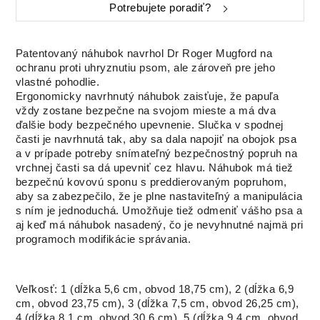
Potrebujete poradiť?
Patentovaný náhubok navrhol Dr Roger Mugford na
ochranu proti uhryznutiu psom, ale zároveň pre jeho
vlastné pohodlie.
Ergonomicky navrhnutý náhubok zaisťuje, že papuľa
vždy zostane bezpečne na svojom mieste a má dva
ďalšie body bezpečného upevnenie. Slučka v spodnej
časti je navrhnutá tak, aby sa dala napojiť na obojok psa
a v prípade potreby snímateľný bezpečnostný popruh na
vrchnej časti sa dá upevniť cez hlavu. Náhubok má tiež
bezpečnú kovovú sponu s preddierovaným popruhom,
aby sa zabezpečilo, že je plne nastaviteľný a manipulácia
s ním je jednoduchá. Umožňuje tiež odmeniť vášho psa a
aj keď má náhubok nasadený, čo je nevyhnutné najmä pri
programoch modifikácie správania.
Veľkosť: 1 (dĺžka 5,6 cm, obvod 18,75 cm), 2 (dĺžka 6,9
cm, obvod 23,75 cm), 3 (dĺžka 7,5 cm, obvod 26,25 cm),
4 (dĺžka 8,1 cm, obvod 30,6 cm), 5 (dĺžka 9,4 cm, obvod