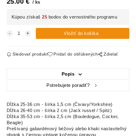
25.00
€
ks
Kúpou získaš
25
bodov do vernostného programu
Sledovať produkt
Pridať do obľúbených
Zdielať
Popis
Potrebujete poradiť?
Dĺžka 25-36 cm - šírka 1,5 cm (Čivavy/Yorkshire)
Dĺžka 26-40 cm - šírka 2 cm (Jack russel / Spitz)
Dĺžka 35-53 cm - šírka 2,5 cm (Bouledogue, Cocker,
Beagle)
Prešívaný gabardénový béžový alebo khaki nastaviteľný
obojok s čiernou vintage koženou úpravou