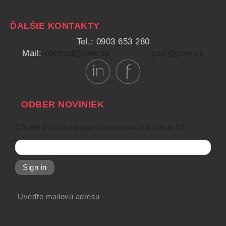
ĎALŠIE KONTAKTY
Tel.: 0903 653 280
Mail:
obchod@paw.sk
paw@paw.sk
ODBER NOVINIEK
Chcete byť informovaní o novinkách a zľavách?
Sign in
Uveďte mailovú adresu