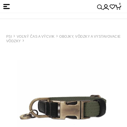
0
PSI
VOĽNÝ ČAS A VÝCVIK
OBOJKY, VÔDZKY A VYSTAVOVACIE
VÔDZKY