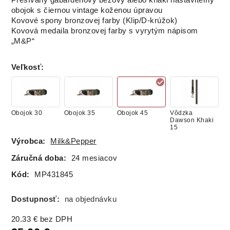
Prešívaný gabardénový béžový alebo khaki nastaviteľný
obojok s čiernou vintage koženou úpravou
Kovové spony bronzovej farby (Klip/D-krúžok)
Kovová medaila bronzovej farby s vyrytým nápisom
„M&P“
Veľkosť
:
Obojok 30
Obojok 35
Obojok 45
Vôdzka
Dawson Khaki
15
Výrobca:
Milk&Pepper
Záručná doba:
24 mesiacov
Kód:
MP431845
Dostupnosť:
na objednávku
20.33
€
bez DPH