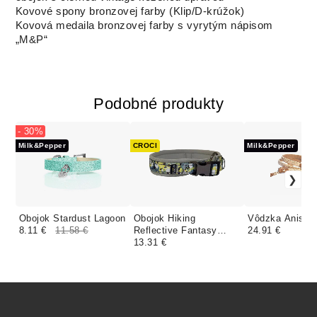
Kovové spony bronzovej farby (Klip/D-krúžok)
Kovová medaila bronzovej farby s vyrytým nápisom
„M&P“
Podobné produkty
- 30%
Milk&Pepper
CROCI
Milk&Pepper
Obojok Stardust Lagoon
Obojok Hiking
Vôdzka Anissa
8.11 €
11.58 €
Reflective Fantasy
24.91 €
Sketch
13.31 €