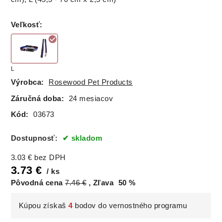
Veľkosť
:
L
Výrobca:
Rosewood Pet Products
Záručná doba:
24 mesiacov
Kód:
03673
Dostupnosť:
skladom
3.03
€
bez DPH
3.73
€
ks
Pôvodná cena
7.46
€
Zľava
50
%
Kúpou získaš
4
bodov do vernostného programu