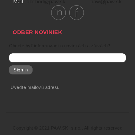
Mail:
obchod@paw.sk
paw@paw.sk
ODBER NOVINIEK
Chcete byť informovaní o novinkách a zľavách?
Sign in
Uveďte mailovú adresu
Copyright © 2021 PAW.SK, s.r.o., All rights reserved