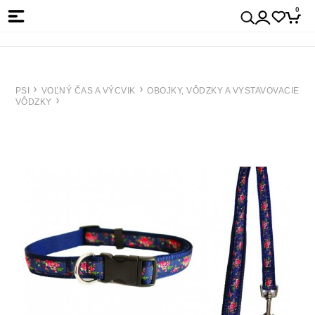
0
PSI
VOĽNÝ ČAS A VÝCVIK
OBOJKY, VÔDZKY A VYSTAVOVACIE
VÔDZKY