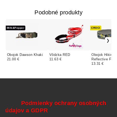
Podobné produkty
Milk&Pepper
CROCI
Obojok Dawson Khaki
Vôdzka RED
Obojok Hiking
21.00 €
11.63 €
Reflective Fan
Sketch
13.31 €
Podmienky ochrany osobných
údajov a GDPR