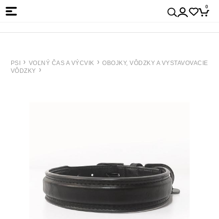
0
PSI
VOĽNÝ ČAS A VÝCVIK
OBOJKY, VÔDZKY A VYSTAVOVACIE
VÔDZKY