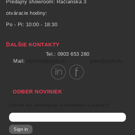
Predajný showroom: Račianska 3
otváracie hodiny:
Po - Pi: 10:00 - 18:30
ĎALŠIE KONTAKTY
Tel.: 0903 653 280
Mail:
obchod@paw.sk
paw@paw.sk
ODBER NOVINIEK
Chcete byť informovaní o novinkách a zľavách?
Sign in