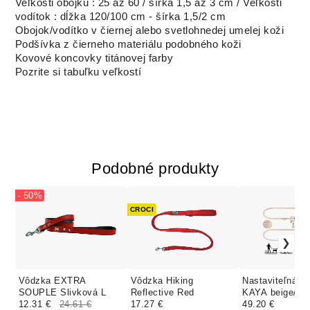
Veľkosti obojku : 25 až 60 / šírka 1,5 až 3 cm / Veľkosti
vodítok : dĺžka 120/100 cm - šírka 1,5/2 cm
Obojok/vodítko v čiernej alebo svetlohnedej umelej koži
Podšívka z čierneho materiálu podobného koži
Kovové koncovky titánovej farby
Pozrite si tabuľku veľkostí
Podobné produkty
- 50%
CROCI
Vôdzka EXTRA
Vôdzka Hiking
Nastaviteľná v
SOUPLE Slivková L
Reflective Red
KAYA beige/go
12.31 €
24.61 €
17.27 €
49.20 €