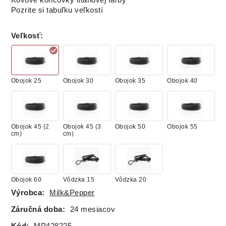
Kovové koncovky titánovej farby
Pozrite si tabuľku veľkostí
Veľkosť
:
Obojok 25
Obojok 30
Obojok 35
Obojok 40
Obojok 45 (2
Obojok 45 (3
Obojok 50
Obojok 55
cm)
cm)
Obojok 60
Vôdzka 15
Vôdzka 20
Výrobca:
Milk&Pepper
Záručná doba:
24 mesiacov
Kód:
MP428225