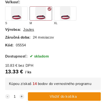
Veľkosť
:
S
M
XL
Výrobca:
Joules
Záručná doba:
24 mesiacov
Kód:
05554
Dostupnosť:
skladom
10.83
€
bez DPH
13.33
€
ks
Kúpou získaš
14
bodov do vernostného programu