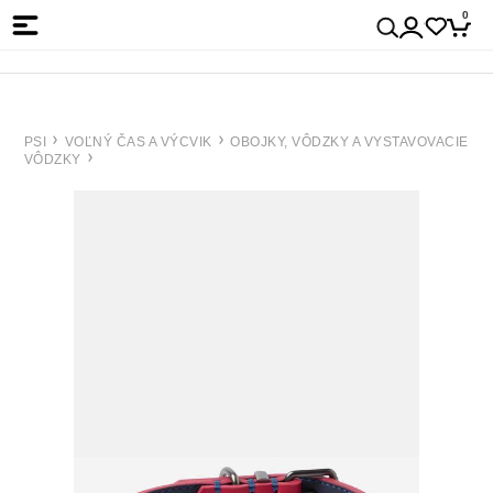
0
PSI
VOĽNÝ ČAS A VÝCVIK
OBOJKY, VÔDZKY A VYSTAVOVACIE
VÔDZKY