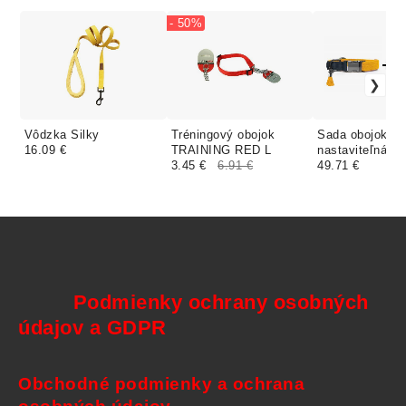
- 50%
Vôdzka Silky
Tréningový obojok
Sada obojok +
16.09 €
TRAINING RED L
nastaviteľná v
3.45 €
6.91 €
KAYA yellow (
49.71 €
Podmienky ochrany osobných
údajov a GDPR
Obchodné podmienky a ochrana