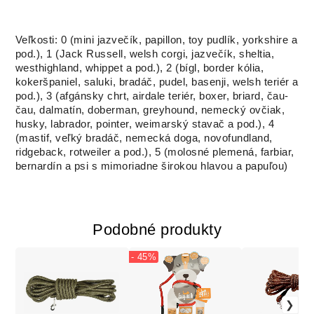
Veľkosti: 0 (mini jazvečík, papillon, toy pudlík, yorkshire a
pod.), 1 (Jack Russell, welsh corgi, jazvečík, sheltia,
westhighland, whippet a pod.), 2 (bígl, border kólia,
kokeršpaniel, saluki, bradáč, pudel, basenji, welsh teriér a
pod.), 3 (afgánsky chrt, airdale teriér, boxer, briard, čau-
čau, dalmatín, doberman, greyhound, nemecký ovčiak,
husky, labrador, pointer, weimarský stavač a pod.), 4
(mastif, veľký bradáč, nemecká doga, novofundland,
ridgeback, rotweiler a pod.), 5 (molosné plemená, farbiar,
bernardín a psi s mimoriadne širokou hlavou a papuľou)
Podobné produkty
- 45%