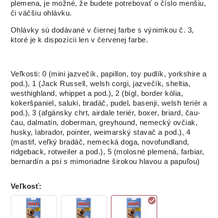
plemena, je možné, že budete potrebovať o číslo menšiu,
či väčšiu ohlávku.
Ohlávky sú dodávané v čiernej farbe s výnimkou č. 3,
ktoré je k dispozícii len v červenej farbe.
Veľkosti: 0 (mini jazvečík, papillon, toy pudlík, yorkshire a
pod.), 1 (Jack Russell, welsh corgi, jazvečík, sheltia,
westhighland, whippet a pod.), 2 (bígl, border kólia,
kokeršpaniel, saluki, bradáč, pudel, basenji, welsh teriér a
pod.), 3 (afgánsky chrt, airdale teriér, boxer, briard, čau-
čau, dalmatín, doberman, greyhound, nemecký ovčiak,
husky, labrador, pointer, weimarský stavač a pod.), 4
(mastif, veľký bradáč, nemecká doga, novofundland,
ridgeback, rotweiler a pod.), 5 (molosné plemená, farbiar,
bernardín a psi s mimoriadne širokou hlavou a papuľou)
Veľkosť
: