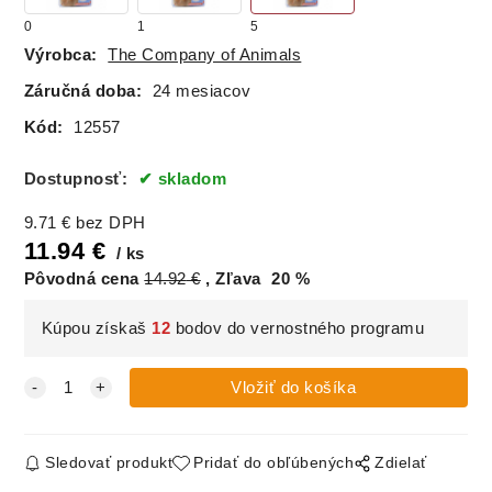
0
1
5
Výrobca:
The Company of Animals
Záručná doba:
24 mesiacov
Kód:
12557
Dostupnosť:
skladom
9.71
€
bez DPH
11.94
€
ks
Pôvodná cena
14.92
€
Zľava
20
%
Kúpou získaš
12
bodov do vernostného programu
Sledovať produkt
Pridať do obľúbených
Zdielať