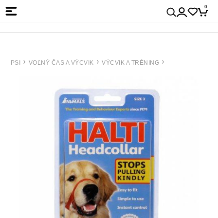
0
PSI
VOĽNÝ ČAS A VÝCVIK
VÝCVIK A TRÉNING