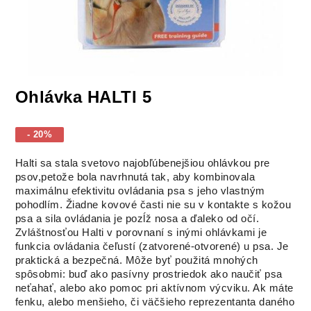
Ohlávka HALTI 5
- 20%
Halti sa stala svetovo najobľúbenejšiou ohlávkou pre
psov,petože bola navrhnutá tak, aby kombinovala
maximálnu efektivitu ovládania psa s jeho vlastným
pohodlím. Žiadne kovové časti nie su v kontakte s kožou
psa a sila ovládania je pozĺž nosa a ďaleko od očí.
Zvláštnosťou Halti v porovnaní s inými ohlávkami je
funkcia ovládania čeľustí (zatvorené-otvorené) u psa. Je
praktická a bezpečná. Môže byť použitá mnohých
spôsobmi: buď ako pasívny prostriedok ako naučiť psa
neťahať, alebo ako pomoc pri aktívnom výcviku. Ak máte
fenku, alebo menšieho, či väčšieho reprezentanta daného