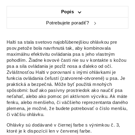
Popis
Potrebujete poradiť?
Halti sa stala svetovo najobľúbenejšiou ohlávkou pre
psov,petože bola navrhnutá tak, aby kombinovala
maximálnu efektivitu ovládania psa s jeho vlastným
pohodlím. Žiadne kovové časti nie su v kontakte s kožou
psa a sila ovládania je pozĺž nosa a ďaleko od očí.
Zvláštnosťou Halti v porovnaní s inými ohlávkami je
funkcia ovládania čeľustí (zatvorené-otvorené) u psa. Je
praktická a bezpečná. Môže byť použitá mnohých
spôsobmi: buď ako pasívny prostriedok ako naučiť psa
neťahať, alebo ako pomoc pri aktívnom výcviku. Ak máte
fenku, alebo menšieho, či väčšieho reprezentanta daného
plemena, je možné, že budete potrebovať o číslo menšiu,
či väčšiu ohlávku.
Ohlávky sú dodávané v čiernej farbe s výnimkou č. 3,
ktoré je k dispozícii len v červenej farbe.