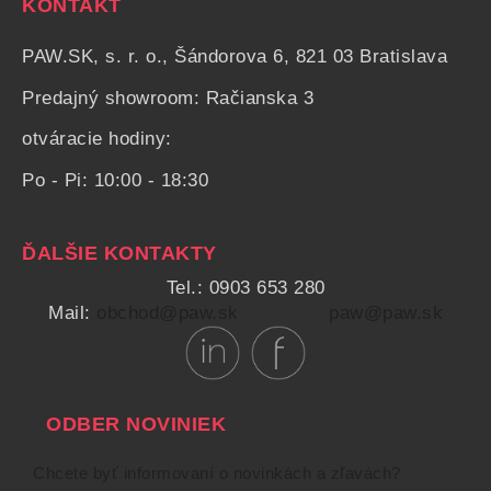
KONTAKT
PAW.SK, s. r. o., Šándorova 6, 821 03 Bratislava
Predajný showroom: Račianska 3
otváracie hodiny:
Po - Pi: 10:00 - 18:30
ĎALŠIE KONTAKTY
Tel.: 0903 653 280
Mail:
obchod@paw.sk
paw@paw.sk
ODBER NOVINIEK
Chcete byť informovaní o novinkách a zľavách?