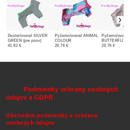
ForMyDogs
ForMyDogs
ForMyDogs
Duster/overal SILVER
Pyžamo/overal ANIMAL
Pyžamo/overal
GREEN (pre psov)
COLOUR
BUTTERFLIES
41.82 €
20.76 €
20.76 €
Podmienky ochrany osobných
údajov a GDPR
Obchodné podmienky a ochrana
osobných údajov