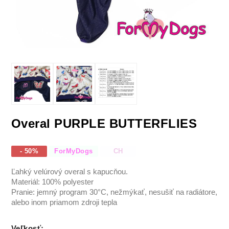
Overal PURPLE BUTTERFLIES
- 50%
ForMyDogs
CH
Ľahký velúrový overal s kapucňou.
Materiál: 100% polyester
Pranie: jemný program 30°C, nežmýkať, nesušiť na radiátore,
alebo inom priamom zdroji tepla
Veľkosť
: