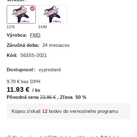
12/S
14/M
Výrobca:
FMD
Záručná doba:
24 mesiacov
Kód:
563SS-2021
Dostupnosť:
vypredané
9.70
€
bez DPH
11.93
€
ks
Pôvodná cena
23.86
€
Zľava
50
%
Kúpou získaš
12
bodov do vernostného programu