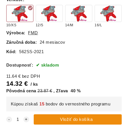
10/XS
12/S
14/M
16/L
Výrobca:
FMD
Záručná doba:
24 mesiacov
Kód:
562SS-2021
Dostupnosť:
skladom
11.64
€
bez DPH
14.32
€
ks
Pôvodná cena
23.87
€
Zľava
40
%
Kúpou získaš
15
bodov do vernostného programu