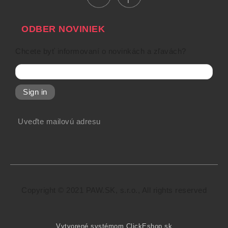
ODBER NOVINIEK
Chcete byť informovaní o novinkách a zľavách?
Sign in
Uveďte mailovú adresu
Copyright © 2021 PAW.SK, s.r.o., All rights reserved
Vytvorené systémom ClickEshop.sk