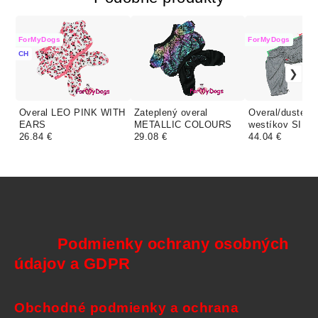
ForMyDogs
ForMyDogs
CH
Overal LEO PINK WITH
Zateplený overal
Overal/duster p
EARS
METALLIC COLOURS
westíkov SILV
26.84 €
29.08 €
GREEN (pre ps
44.04 €
Podmienky ochrany osobných
údajov a GDPR
Obchodné podmienky a ochrana